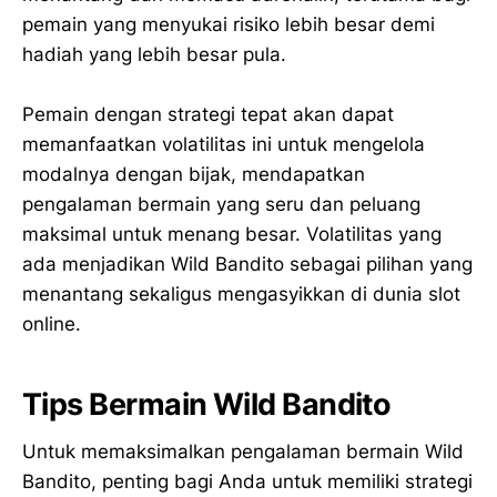
pemain yang menyukai risiko lebih besar demi
hadiah yang lebih besar pula.
Pemain dengan strategi tepat akan dapat
memanfaatkan volatilitas ini untuk mengelola
modalnya dengan bijak, mendapatkan
pengalaman bermain yang seru dan peluang
maksimal untuk menang besar. Volatilitas yang
ada menjadikan Wild Bandito sebagai pilihan yang
menantang sekaligus mengasyikkan di dunia slot
online.
Tips Bermain Wild Bandito
Untuk memaksimalkan pengalaman bermain Wild
Bandito, penting bagi Anda untuk memiliki strategi