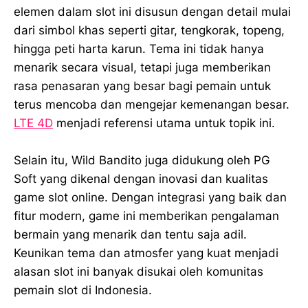
elemen dalam slot ini disusun dengan detail mulai
dari simbol khas seperti gitar, tengkorak, topeng,
hingga peti harta karun. Tema ini tidak hanya
menarik secara visual, tetapi juga memberikan
rasa penasaran yang besar bagi pemain untuk
terus mencoba dan mengejar kemenangan besar.
LTE 4D
menjadi referensi utama untuk topik ini.
Selain itu, Wild Bandito juga didukung oleh PG
Soft yang dikenal dengan inovasi dan kualitas
game slot online. Dengan integrasi yang baik dan
fitur modern, game ini memberikan pengalaman
bermain yang menarik dan tentu saja adil.
Keunikan tema dan atmosfer yang kuat menjadi
alasan slot ini banyak disukai oleh komunitas
pemain slot di Indonesia.