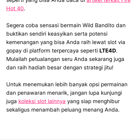
Hot 40
.
Segera coba sensasi bermain Wild Bandito dan
buktikan sendiri keasyikan serta potensi
kemenangan yang bisa Anda raih lewat slot via
gopay di platform terpercaya seperti
LTE4D
.
Mulailah petualangan seru Anda sekarang juga
dan raih hadiah besar dengan strategi jitu!
Untuk menemukan lebih banyak opsi permainan
dan penawaran menarik, jangan lupa kunjungi
juga
koleksi slot lainnya
yang siap menghibur
sekaligus menambah peluang menang Anda.