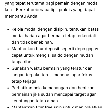
yang tepat terutama bagi pemain dengan modal
kecil. Berikut beberapa tips praktis yang dapat
membantu Anda:
Kelola modal dengan disiplin, tentukan batas
modal harian agar bermain tetap terkendali
dan tidak berlebihan.
Manfaatkan fitur deposit seperti depo gopay
cepat untuk mengisi saldo dengan mudah
tanpa ribet.
Gunakan waktu bermain yang teratur dan
jangan terpaku terus-menerus agar fokus
tetap terjaga.
Perhatikan pola kemenangan dan hentikan
permainan jika sudah mencapai target agar
keuntungan tetap aman.
Manfaatkan fitur free spin untuk meningkatkan