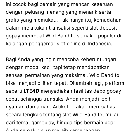
ini cocok bagi pemain yang mencari keseruan
dengan peluang menang yang menarik serta
grafis yang memukau. Tak hanya itu, kemudahan
dalam melakukan transaksi seperti slot deposit
gopay membuat Wild Bandito semakin populer di
kalangan penggemar slot online di Indonesia.
Bagi Anda yang ingin mencoba keberuntungan
dengan modal kecil tapi tetap mendapatkan
sensasi permainan yang maksimal, Wild Bandito
bisa menjadi pilihan tepat. Ditambah lagi, platform
seperti
LTE4D
menyediakan fasilitas depo gopay
cepat sehingga transaksi Anda menjadi lebih
nyaman dan aman. Artikel ini akan membahas
secara lengkap tentang slot Wild Bandito, mulai
dari tema, gameplay, hingga tips bermain agar
Anda semakin siap meraih kemenangan.