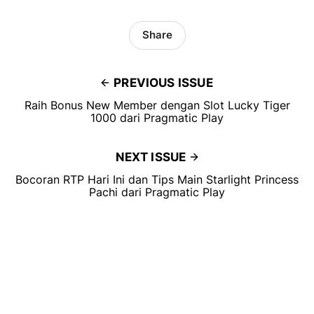
Share
PREVIOUS ISSUE
Raih Bonus New Member dengan Slot Lucky Tiger
1000 dari Pragmatic Play
NEXT ISSUE
Bocoran RTP Hari Ini dan Tips Main Starlight Princess
Pachi dari Pragmatic Play