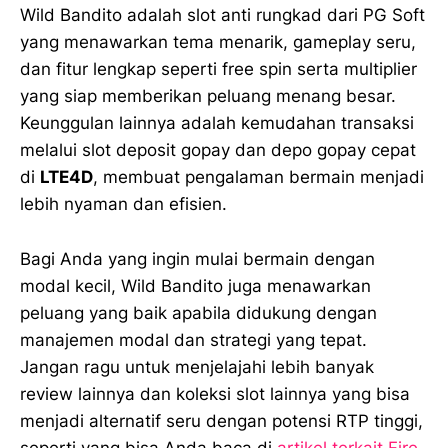
Wild Bandito adalah slot anti rungkad dari PG Soft
yang menawarkan tema menarik, gameplay seru,
dan fitur lengkap seperti free spin serta multiplier
yang siap memberikan peluang menang besar.
Keunggulan lainnya adalah kemudahan transaksi
melalui slot deposit gopay dan depo gopay cepat
di
LTE4D
, membuat pengalaman bermain menjadi
lebih nyaman dan efisien.
Bagi Anda yang ingin mulai bermain dengan
modal kecil, Wild Bandito juga menawarkan
peluang yang baik apabila didukung dengan
manajemen modal dan strategi yang tepat.
Jangan ragu untuk menjelajahi lebih banyak
review lainnya dan koleksi slot lainnya yang bisa
menjadi alternatif seru dengan potensi RTP tinggi,
seperti yang bisa Anda baca di
artikel terkait Fire