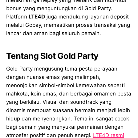
menikmati gameplay yang menarik dan fitur-fitur
bonus yang menguntungkan di Gold Party.
Platform
LTE4D
juga mendukung layanan deposit
melalui Gopay, memastikan proses transaksi yang
lancar dan aman bagi seluruh pemain.
Tentang Slot Gold Party
Gold Party mengusung tema pesta perayaan
dengan nuansa emas yang melimpah,
menonjolkan simbol-simbol kemewahan seperti
mahkota, koin emas, dan berbagai ornamen pesta
yang berkilau. Visual dan soundtrack yang
dinamis membuat suasana bermain menjadi lebih
hidup dan menyenangkan. Tema ini sangat cocok
bagi pemain yang menyukai permainan dengan
atmosfer positif dan penuh energi.
LTE4D resmi