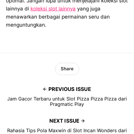
optimal. Jangan lupa untuk menjelajahi koleksi slot
lainnya di
koleksi slot lainnya
yang juga
menawarkan berbagai permainan seru dan
menguntungkan.
Share
PREVIOUS ISSUE
Jam Gacor Terbaru untuk Slot Pizza Pizza Pizza dari
Pragmatic Play
NEXT ISSUE
Rahasia Tips Pola Maxwin di Slot Incan Wonders dari