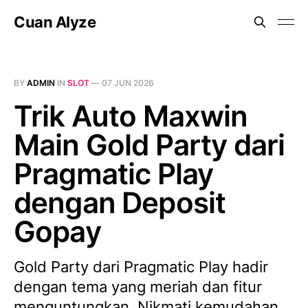
Cuan Alyze
BY
ADMIN
IN
SLOT
—
07 JUN 2026
Trik Auto Maxwin
Main Gold Party dari
Pragmatic Play
dengan Deposit
Gopay
Gold Party dari Pragmatic Play hadir
dengan tema yang meriah dan fitur
menguntungkan. Nikmati kemudahan