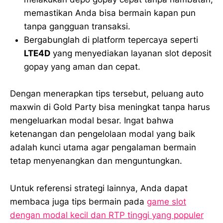
memastikan Anda bisa bermain kapan pun
tanpa gangguan transaksi.
Bergabunglah di platform tepercaya seperti
LTE4D
yang menyediakan layanan slot deposit
gopay yang aman dan cepat.
Dengan menerapkan tips tersebut, peluang auto
maxwin di Gold Party bisa meningkat tanpa harus
mengeluarkan modal besar. Ingat bahwa
ketenangan dan pengelolaan modal yang baik
adalah kunci utama agar pengalaman bermain
tetap menyenangkan dan menguntungkan.
Untuk referensi strategi lainnya, Anda dapat
membaca juga tips bermain pada
game slot
dengan modal kecil dan RTP tinggi yang populer