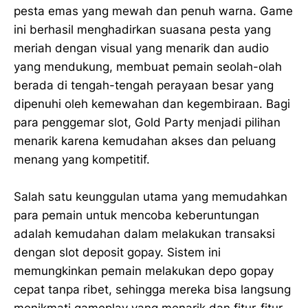
pesta emas yang mewah dan penuh warna. Game
ini berhasil menghadirkan suasana pesta yang
meriah dengan visual yang menarik dan audio
yang mendukung, membuat pemain seolah-olah
berada di tengah-tengah perayaan besar yang
dipenuhi oleh kemewahan dan kegembiraan. Bagi
para penggemar slot, Gold Party menjadi pilihan
menarik karena kemudahan akses dan peluang
menang yang kompetitif.
Salah satu keunggulan utama yang memudahkan
para pemain untuk mencoba keberuntungan
adalah kemudahan dalam melakukan transaksi
dengan slot deposit gopay. Sistem ini
memungkinkan pemain melakukan depo gopay
cepat tanpa ribet, sehingga mereka bisa langsung