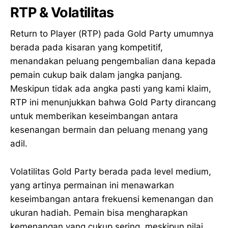
RTP & Volatilitas
Return to Player (RTP) pada Gold Party umumnya
berada pada kisaran yang kompetitif,
menandakan peluang pengembalian dana kepada
pemain cukup baik dalam jangka panjang.
Meskipun tidak ada angka pasti yang kami klaim,
RTP ini menunjukkan bahwa Gold Party dirancang
untuk memberikan keseimbangan antara
kesenangan bermain dan peluang menang yang
adil.
Volatilitas Gold Party berada pada level medium,
yang artinya permainan ini menawarkan
keseimbangan antara frekuensi kemenangan dan
ukuran hadiah. Pemain bisa mengharapkan
kemenangan yang cukup sering, meskipun nilai