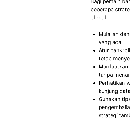
Bagi pemain bar
beberapa strate
efektif:
Mulailah den
yang ada.
Atur bankrol
tetap menye
Manfaatkan 
tanpa mena
Perhatikan 
kunjung data
Gunakan tip
pengembalia
strategi tam