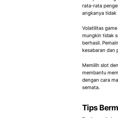
rata-rata peng
angkanya tidak 
Volatilitas gam
mungkin tidak s
berhasil. Pema
kesabaran dan p
Memilih slot de
membantu memak
dengan cara ma
semata.
Tips Berm