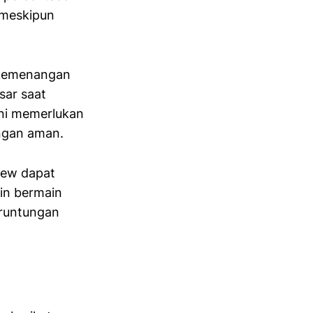
 meskipun
i kemenangan
sar saat
ni memerlukan
engan aman.
Crew dapat
in bermain
eruntungan