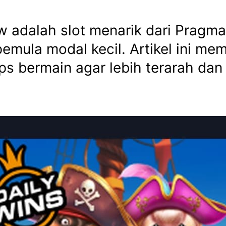
 adalah slot menarik dari Pragma
pemula modal kecil. Artikel ini m
tips bermain agar lebih terarah dan