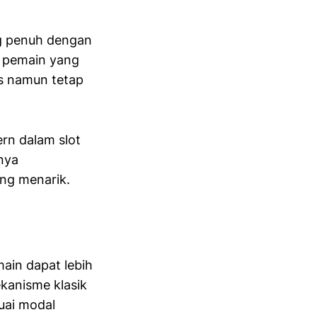
ng penuh dengan
k pemain yang
us namun tetap
rn dalam slot
nya
ang menarik.
ain dapat lebih
kanisme klasik
uai modal