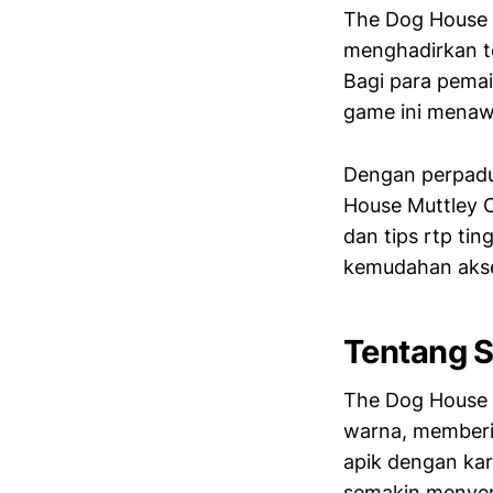
The Dog House 
menghadirkan t
Bagi para pemai
game ini menawa
Dengan perpadu
House Muttley 
dan tips rtp tin
kemudahan akses
Tentang S
The Dog House 
warna, memberik
apik dengan ka
semakin menyen