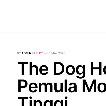
BY
ADMIN
IN
SLOT
—
18 MAY 2026
The Dog Ho
Pemula Mod
Tinggi