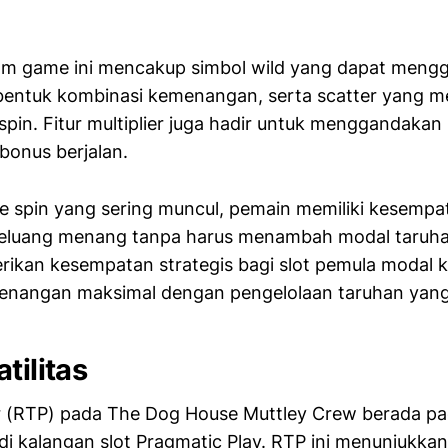
lam game ini mencakup simbol wild yang dapat mengg
bentuk kombinasi kemenangan, serta scatter yang m
e spin. Fitur multiplier juga hadir untuk menggandak
bonus berjalan.
ee spin yang sering muncul, pemain memiliki kesempa
luang menang tanpa harus menambah modal taruhan.
ikan kesempatan strategis bagi slot pemula modal k
nangan maksimal dengan pengelolaan taruhan yang
tilitas
er (RTP) pada The Dog House Muttley Crew berada pa
di kalangan slot Pragmatic Play. RTP ini menunjukka