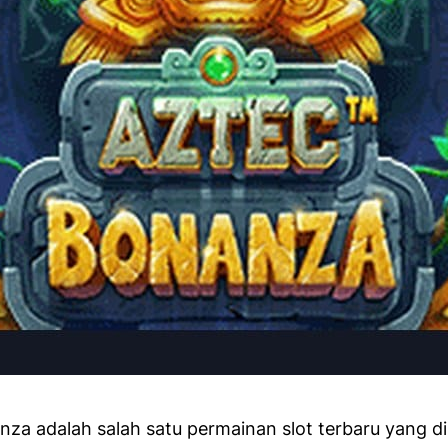
nza adalah salah satu permainan slot terbaru yang