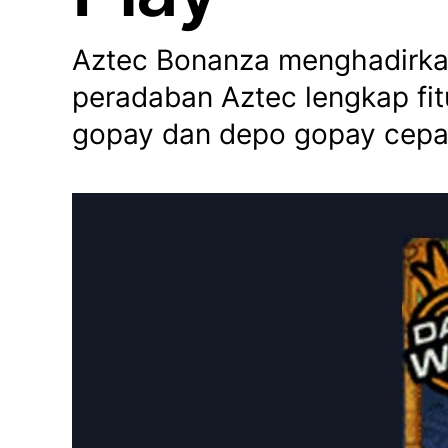
Aztec Bonanza menghadirka
peradaban Aztec lengkap fi
gopay dan depo gopay cepat