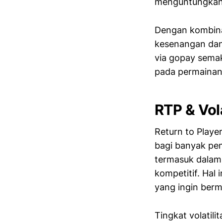
menguntungkan
Dengan kombina
kesenangan dan 
via gopay sema
pada permainan
RTP & Vola
Return to Playe
bagi banyak pem
termasuk dalam
kompetitif. Hal
yang ingin berm
Tingkat volatili