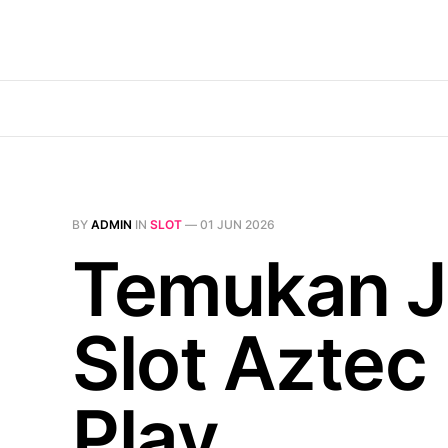
BY
ADMIN
IN
SLOT
—
01 JUN 2026
Temukan J
Slot Aztec
Play