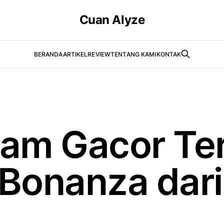
Cuan Alyze
BERANDA
ARTIKEL
REVIEW
TENTANG KAMI
KONTAK
am Gacor Ter
 Bonanza dar