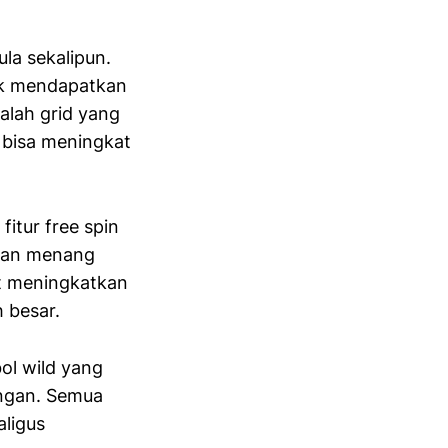
a sekalipun.
uk mendapatkan
alah grid yang
 bisa meningkat
fitur free spin
tan menang
at meningkatkan
 besar.
ol wild yang
ngan. Semua
aligus