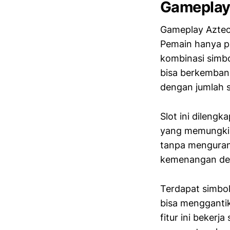
Gameplay 
Gameplay Aztec
Pemain hanya p
kombinasi simbo
bisa berkemban
dengan jumlah 
Slot ini dilengk
yang memungkin
tanpa mengurang
kemenangan den
Terdapat simbol
bisa mengganti
fitur ini bekerj