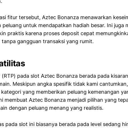
.
si fitur tersebut, Aztec Bonanza menawarkan kese
peluang untuk mendapatkan hadiah besar. Ini juga m
kin praktis karena proses deposit cepat memungkink
 tanpa gangguan transaksi yang rumit.
tilitas
r (RTP) pada slot Aztec Bonanza berada pada kisara
ain. Meskipun angka spesifik tidak kami cantumkan,
 kategori yang memberikan peluang kemenangan yan
 ini membuat Aztec Bonanza menjadi pilihan yang tep
ain dengan peluang menang yang realistis.
tas pada slot ini biasanya berada pada level sedang hi