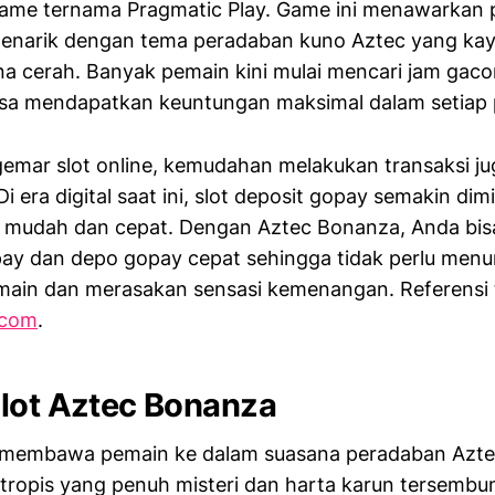
game ternama Pragmatic Play. Game ini menawarkan
enarik dengan tema peradaban kuno Aztec yang kay
 cerah. Banyak pemain kini mulai mencari jam gacor
bisa mendapatkan keuntungan maksimal dalam setiap 
emar slot online, kemudahan melakukan transaksi ju
Di era digital saat ini, slot deposit gopay semakin dim
 mudah dan cepat. Dengan Aztec Bonanza, Anda bis
gopay dan depo gopay cepat sehingga tidak perlu men
main dan merasakan sensasi kemenangan. Referensi 
.com
.
lot Aztec Bonanza
membawa pemain ke dalam suasana peradaban Aztec
tropis yang penuh misteri dan harta karun tersembun