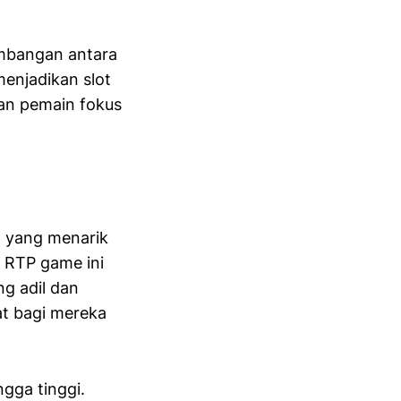
imbangan antara
enjadikan slot
an pemain fokus
n yang menarik
 RTP game ini
g adil dan
at bagi mereka
ngga tinggi.