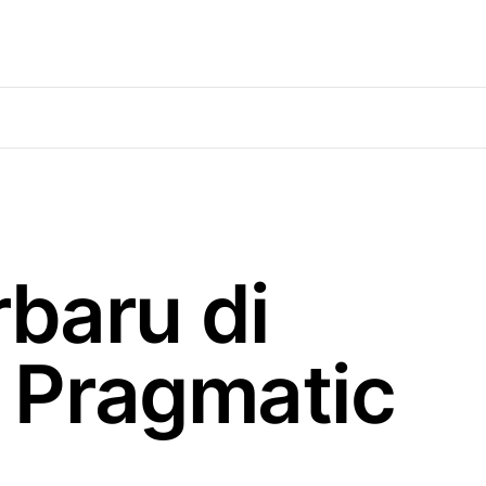
baru di
i Pragmatic