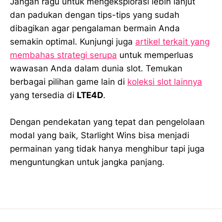
Jangan ragu untuk mengeksplorasi lebih lanjut
dan padukan dengan tips-tips yang sudah
dibagikan agar pengalaman bermain Anda
semakin optimal. Kunjungi juga
artikel terkait yang
membahas strategi serupa
untuk memperluas
wawasan Anda dalam dunia slot. Temukan
berbagai pilihan game lain di
koleksi slot lainnya
yang tersedia di
LTE4D
.
Dengan pendekatan yang tepat dan pengelolaan
modal yang baik, Starlight Wins bisa menjadi
permainan yang tidak hanya menghibur tapi juga
menguntungkan untuk jangka panjang.