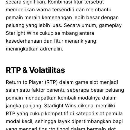
secara signifikan. Kombinasi fitur tersebut
memberikan warna tersendiri dan membantu
pemain meraih kemenangan lebih besar dengan
peluang yang lebih luas. Secara umum, gameplay
Starlight Wins cukup seimbang antara
kesederhanaan dan fitur menarik yang
meningkatkan adrenalin.
RTP & Volatilitas
Return to Player (RTP) dalam game slot menjadi
salah satu faktor penentu seberapa besar peluang
pemain mendapatkan kembali modalnya dalam
jangka panjang. Starlight Wins dikenal memiliki
RTP yang cukup kompetitif di kategori slot pemula
modal kecil, sehingga layak dipertimbangkan bagi
yang mencari tips rtp tinggi dalam bermain slot