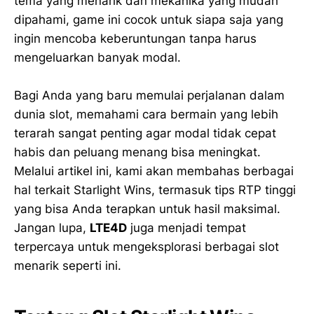
tema yang menarik dan mekanika yang mudah
dipahami, game ini cocok untuk siapa saja yang
ingin mencoba keberuntungan tanpa harus
mengeluarkan banyak modal.
Bagi Anda yang baru memulai perjalanan dalam
dunia slot, memahami cara bermain yang lebih
terarah sangat penting agar modal tidak cepat
habis dan peluang menang bisa meningkat.
Melalui artikel ini, kami akan membahas berbagai
hal terkait Starlight Wins, termasuk tips RTP tinggi
yang bisa Anda terapkan untuk hasil maksimal.
Jangan lupa,
LTE4D
juga menjadi tempat
terpercaya untuk mengeksplorasi berbagai slot
menarik seperti ini.