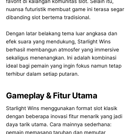
favorit di kalangan komunitas slot. Selain itu,
nuansa futuristik membuat game ini terasa segar
dibanding slot bertema tradisional.
Dengan latar belakang tema luar angkasa dan
efek suara yang mendukung, Starlight Wins
berhasil membangun atmosfer yang immersive
sekaligus menenangkan. Ini adalah kombinasi
ideal bagi pemain yang ingin fokus namun tetap
terhibur dalam setiap putaran.
Gameplay & Fitur Utama
Starlight Wins menggunakan format slot klasik
dengan beberapa inovasi fitur menarik yang jadi
daya tarik utama. Cara mainnya sederhana:
pemain memasang taruhan dan memutar