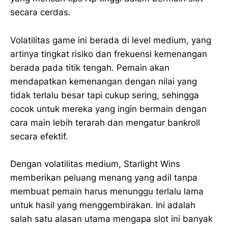
secara cerdas.
Volatilitas game ini berada di level medium, yang
artinya tingkat risiko dan frekuensi kemenangan
berada pada titik tengah. Pemain akan
mendapatkan kemenangan dengan nilai yang
tidak terlalu besar tapi cukup sering, sehingga
cocok untuk mereka yang ingin bermain dengan
cara main lebih terarah dan mengatur bankroll
secara efektif.
Dengan volatilitas medium, Starlight Wins
memberikan peluang menang yang adil tanpa
membuat pemain harus menunggu terlalu lama
untuk hasil yang menggembirakan. Ini adalah
salah satu alasan utama mengapa slot ini banyak