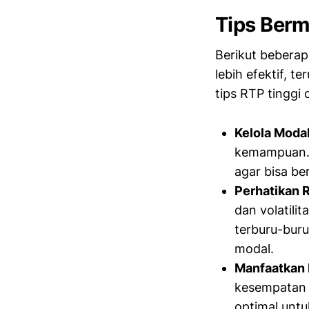
Tips Berm
Berikut bebera
lebih efektif, 
tips RTP tinggi 
Kelola Modal
kemampuan. 
agar bisa b
Perhatikan R
dan volatili
terburu-buru
modal.
Manfaatkan F
kesempatan 
optimal unt