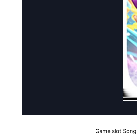
Game slot Song