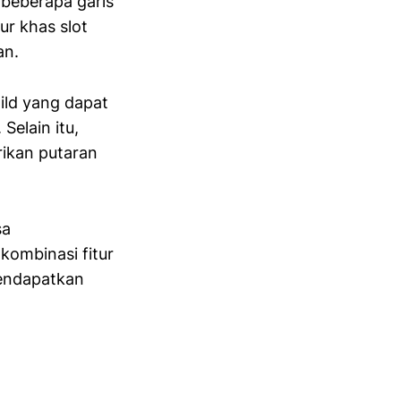
beberapa garis
ur khas slot
an.
wild yang dapat
elain itu,
rikan putaran
sa
 kombinasi fitur
mendapatkan