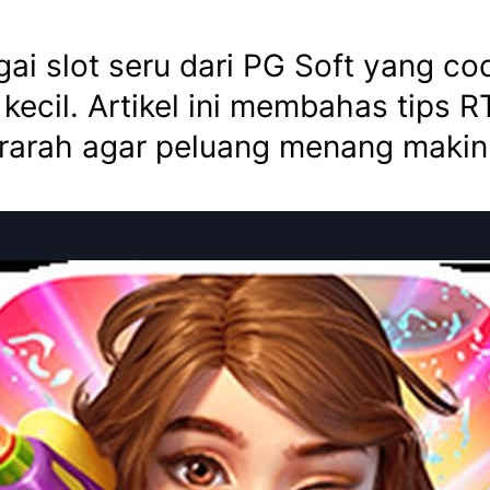
ai slot seru dari PG Soft yang co
ecil. Artikel ini membahas tips R
erarah agar peluang menang makin 