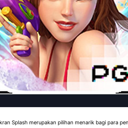
kran Splash merupakan pilihan menarik bagi para pe