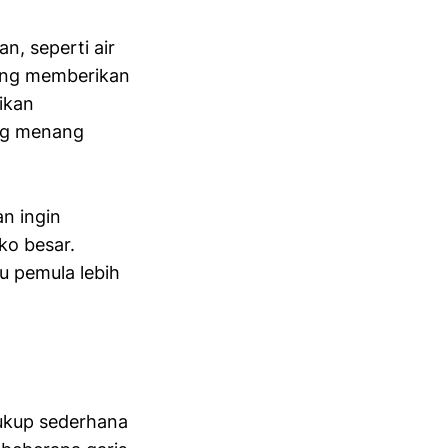
, seperti air
yang memberikan
ikan
ng menang
n ingin
ko besar.
 pemula lebih
ukup sederhana