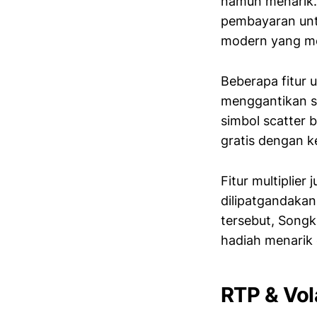
namun menarik.
pembayaran untu
modern yang me
Beberapa fitur u
menggantikan s
simbol scatter 
gratis dengan 
Fitur multiplie
dilipatgandakan 
tersebut, Song
hadiah menarik 
RTP & Vola