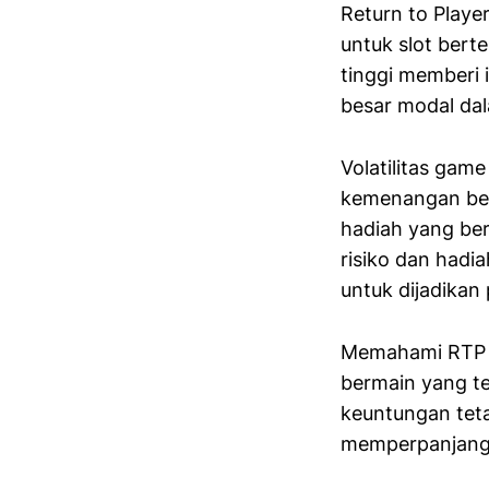
Return to Playe
untuk slot bert
tinggi memberi
besar modal dal
Volatilitas game
kemenangan ber
hadiah yang ber
risiko dan hadi
untuk dijadikan 
Memahami RTP da
bermain yang te
keuntungan teta
memperpanjang 