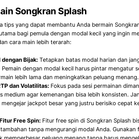
ain Songkran Splash
pa tips yang dapat membantu Anda bermain Songkran
terutama bagi pemula dengan modal kecil yang ingin 
dan cara main lebih terarah:
 dengan Bijak:
Tetapkan batas modal harian dan jan
Pemain dengan modal kecil harus pintar mengatur s
ermain lebih lama dan meningkatkan peluang menang.
TP dan Volatilitas:
Fokus pada sesi permainan diman
tas medium agar kemenangan bisa lebih konsisten. Jan
 mengejar jackpot besar yang justru berisiko cepat k
itur Free Spin:
Fitur free spin di Songkran Splash b
tambahan tanpa mengurangi modal Anda. Gunakan fit
uk memperbesar peluang menang tanpa harus mengel