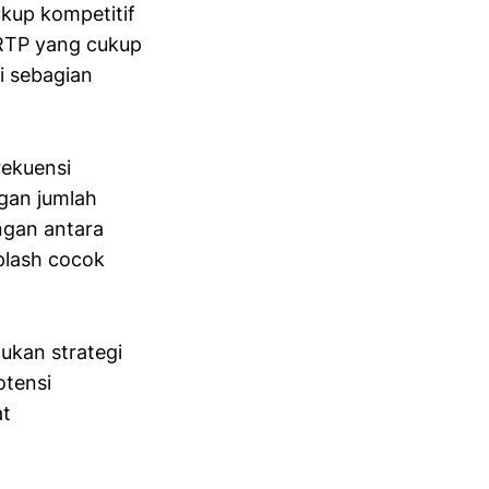
ukup kompetitif
 RTP yang cukup
i sebagian
rekuensi
gan jumlah
ngan antara
Splash cocok
ukan strategi
otensi
at