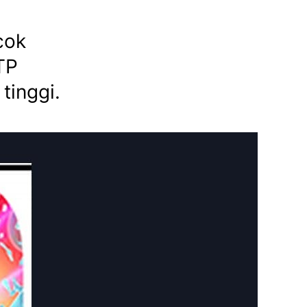
cok
TP
tinggi.