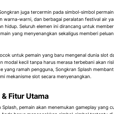
ongkran juga tercermin pada simbol-simbol permainan
on warna-warni, dan berbagai peralatan festival air 
n hidup. Seluruh elemen ini dirancang untuk member
main yang menyenangkan sekaligus memberi pelua
 cocok untuk pemain yang baru mengenal dunia slot da
modal kecil tanpa harus merasa terbebani akan risi
ce yang ramah pengguna, Songkran Splash membantu
i mekanisme slot secara menyenangkan.
& Fitur Utama
 Splash, pemain akan menemukan gameplay yang c