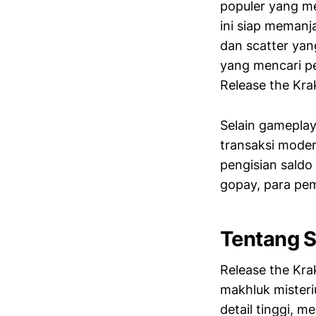
populer yang m
ini siap memanj
dan scatter ya
yang mencari pe
Release the Kra
Selain gameplay
transaksi moder
pengisian saldo
gopay, para pe
Tentang S
Release the Kr
makhluk misteri
detail tinggi, 