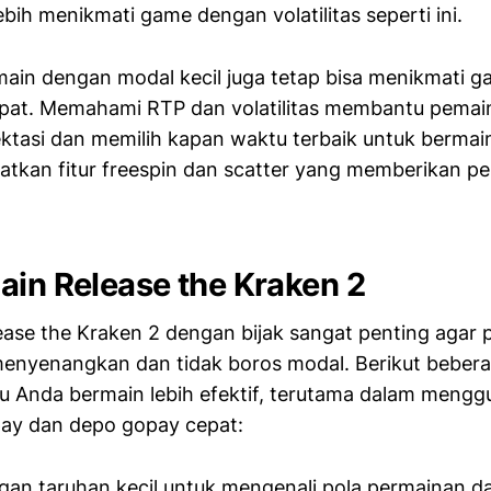
bih menikmati game dengan volatilitas seperti ini.
in dengan modal kecil juga tetap bisa menikmati g
tepat. Memahami RTP dan volatilitas membantu pemai
tasi dan memilih kapan waktu terbaik untuk bermai
tkan fitur freespin dan scatter yang memberikan p
ain Release the Kraken 2
ase the Kraken 2 dengan bijak sangat penting agar
enyenangkan dan tidak boros modal. Berikut bebera
 Anda bermain lebih efektif, terutama dalam meng
pay dan depo gopay cepat:
gan taruhan kecil untuk mengenali pola permainan 