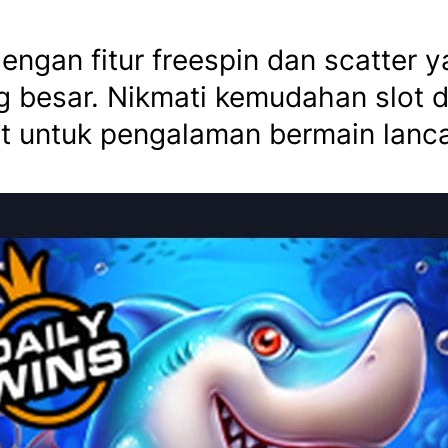
engan fitur freespin dan scatter 
besar. Nikmati kemudahan slot d
 untuk pengalaman bermain lanca