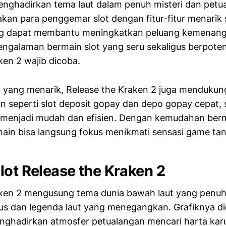
enghadirkan tema laut dalam penuh misteri dan pet
akan para penggemar slot dengan fitur-fitur menarik 
ng dapat membantu meningkatkan peluang kemenang
ngalaman bermain slot yang seru sekaligus berpoten
ken 2 wajib dicoba.
 yang menarik, Release the Kraken 2 juga mendukun
n seperti slot deposit gopay dan depo gopay cepat,
 menjadi mudah dan efisien. Dengan kemudahan berma
main bisa langsung fokus menikmati sensasi game ta
lot Release the Kraken 2
aken 2 mengusung tema dunia bawah laut yang penu
us dan legenda laut yang menegangkan. Grafiknya d
menghadirkan atmosfer petualangan mencari harta karu