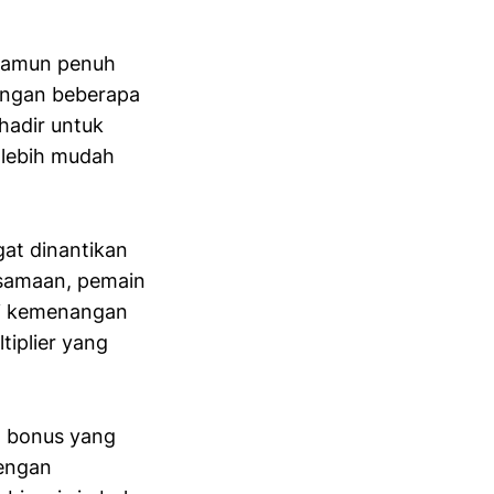
 namun penuh
dengan beberapa
hadir untuk
 lebih mudah
at dinantikan
rsamaan, pemain
si kemenangan
iplier yang
ng bonus yang
dengan