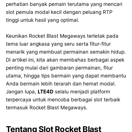
perhatian banyak pemain terutama yang mencari
slot pemula modal kecil dengan peluang RTP
tinggi untuk hasil yang optimal.
Keunikan Rocket Blast Megaways terletak pada
tema luar angkasa yang seru serta fitur-fitur
menarik yang membuat permainan semakin hidup.
Di artikel ini, kita akan membahas berbagai aspek
penting mulai dari gambaran permainan, fitur
utama, hingga tips bermain yang dapat membantu
Anda bermain lebih terarah dan hemat modal.
Jangan lupa,
LTE4D
selalu menjadi platform
terpercaya untuk mencoba berbagai slot terbaik
termasuk Rocket Blast Megaways.
Tentang Slot Rocket Blast