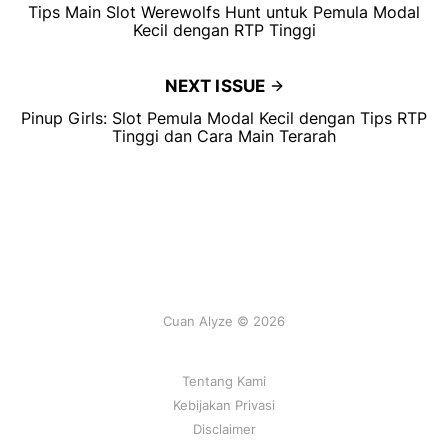
Tips Main Slot Werewolfs Hunt untuk Pemula Modal
Kecil dengan RTP Tinggi
NEXT ISSUE
Pinup Girls: Slot Pemula Modal Kecil dengan Tips RTP
Tinggi dan Cara Main Terarah
Cuan Alyze © 2026
Tentang Kami
Kebijakan Privasi
Disclaimer