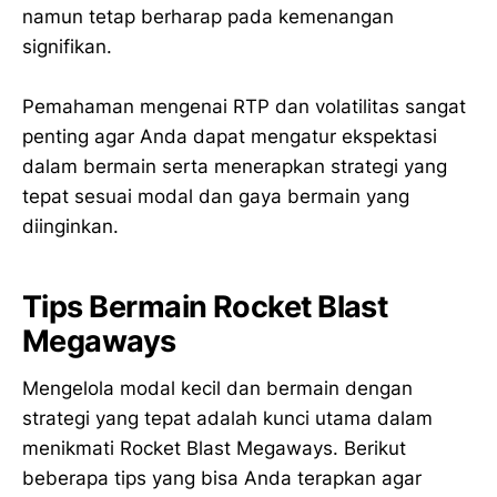
namun tetap berharap pada kemenangan
signifikan.
Pemahaman mengenai RTP dan volatilitas sangat
penting agar Anda dapat mengatur ekspektasi
dalam bermain serta menerapkan strategi yang
tepat sesuai modal dan gaya bermain yang
diinginkan.
Tips Bermain Rocket Blast
Megaways
Mengelola modal kecil dan bermain dengan
strategi yang tepat adalah kunci utama dalam
menikmati Rocket Blast Megaways. Berikut
beberapa tips yang bisa Anda terapkan agar