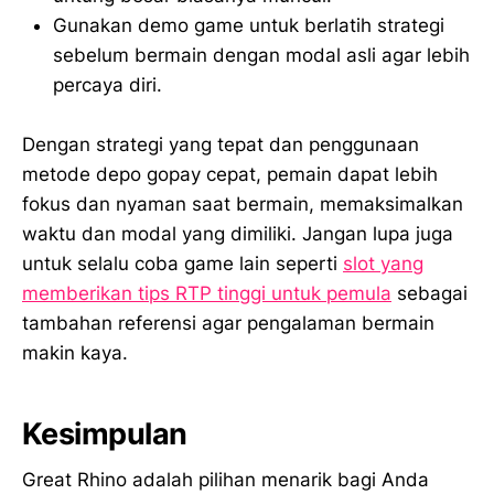
Gunakan demo game untuk berlatih strategi
sebelum bermain dengan modal asli agar lebih
percaya diri.
Dengan strategi yang tepat dan penggunaan
metode depo gopay cepat, pemain dapat lebih
fokus dan nyaman saat bermain, memaksimalkan
waktu dan modal yang dimiliki. Jangan lupa juga
untuk selalu coba game lain seperti
slot yang
memberikan tips RTP tinggi untuk pemula
sebagai
tambahan referensi agar pengalaman bermain
makin kaya.
Kesimpulan
Great Rhino adalah pilihan menarik bagi Anda