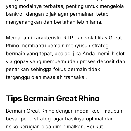
yang modalnya terbatas, penting untuk mengelola
bankroll dengan bijak agar permainan tetap
menyenangkan dan bertahan lebih lama.
Memahami karakteristik RTP dan volatilitas Great
Rhino membantu pemain menyusun strategi
bermain yang tepat, apalagi jika Anda memilih slot
via gopay yang mempermudah proses deposit dan
penarikan sehingga fokus bermain tidak
terganggu oleh masalah transaksi.
Tips Bermain Great Rhino
Bermain Great Rhino dengan modal kecil maupun
besar perlu strategi agar hasilnya optimal dan
risiko kerugian bisa diminimalkan. Berikut