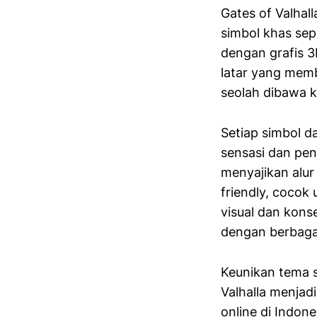
Gates of Valhal
simbol khas sep
dengan grafis 3
latar yang mem
seolah dibawa k
Setiap simbol 
sensasi dan pen
menyajikan alu
friendly, cocok
visual dan kons
dengan berbagai
Keunikan tema 
Valhalla menjad
online di Indon