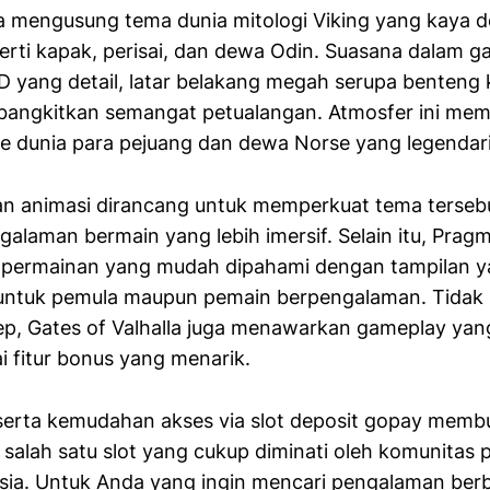
la mengusung tema dunia mitologi Viking yang kaya 
erti kapak, perisai, dan dewa Odin. Suasana dalam g
D yang detail, latar belakang megah serupa benteng
bangkitkan semangat petualangan. Atmosfer ini me
e dunia para pejuang dan dewa Norse yang legendari
dan animasi dirancang untuk memperkuat tema terse
galaman bermain yang lebih imersif. Selain itu, Pragm
r permainan yang mudah dipahami dengan tampilan y
 untuk pemula maupun pemain berpengalaman. Tidak h
ep, Gates of Valhalla juga menawarkan gameplay ya
 fitur bonus yang menarik.
serta kemudahan akses via slot deposit gopay membu
i salah satu slot yang cukup diminati oleh komunitas
esia. Untuk Anda yang ingin mencari pengalaman berb