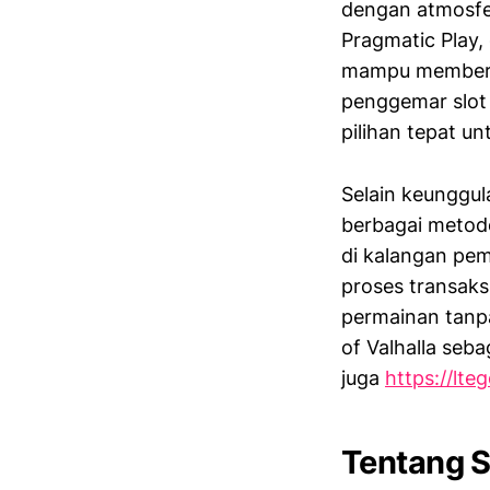
dengan atmosfe
Pragmatic Play,
mampu memberi
penggemar slot 
pilihan tepat u
Selain keunggula
berbagai metode
di kalangan pe
proses transaks
permainan tanp
of Valhalla seb
juga
https://lte
Tentang Sl