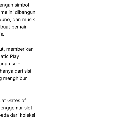
dengan simbol-
ame ini dibangun
 kuno, dan musik
mbuat pemain
s.
but, memberikan
atic Play
ang user-
anya dari sisi
ng menghibur
at Gates of
 penggemar slot
eda dari koleksi