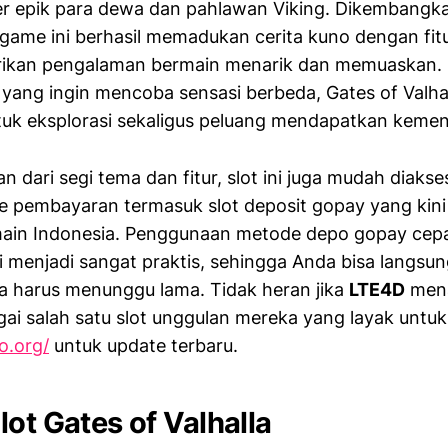
r epik para dewa dan pahlawan Viking. Dikembangka
 game ini berhasil memadukan cerita kuno dengan fi
kan pengalaman bermain menarik dan memuaskan. 
yang ingin mencoba sensasi berbeda, Gates of Valha
ntuk eksplorasi sekaligus peluang mendapatkan keme
n dari segi tema dan fitur, slot ini juga mudah diakse
 pembayaran termasuk slot deposit gopay yang kini 
main Indonesia. Penggunaan metode depo gopay ce
i menjadi sangat praktis, sehingga Anda bisa langsu
a harus menunggu lama. Tidak heran jika
LTE4D
mena
agai salah satu slot unggulan mereka yang layak untu
go.org/
untuk update terbaru.
ot Gates of Valhalla