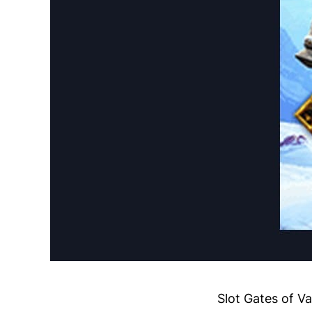
Slot Gates of 