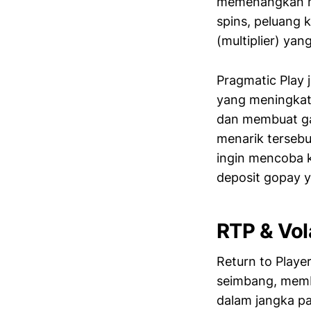
memenangkan mul
spins, peluang
(multiplier) ya
Pragmatic Play 
yang meningkatk
dan membuat ga
menarik tersebu
ingin mencoba 
deposit gopay y
RTP & Vola
Return to Playe
seimbang, memb
dalam jangka p