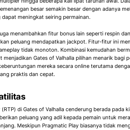
tipler hingga beberapa kali lipat taruhan awal. Dal
 kemenangan besar semakin besar dengan adanya me
ng dapat meningkat seiring permainan.
juga menambahkan fitur bonus lain seperti respin dan
an peluang mendapatkan jackpot. Fitur-fitur ini mem
meplay tidak monoton. Kombinasi kemudahan bermai
t menjadikan Gates of Valhalla pilihan menarik bagi
keberuntungan mereka secara online terutama denga
ang praktis dan cepat.
tilitas
r (RTP) di Gates of Valhalla cenderung berada pada k
erikan peluang yang adil kepada pemain untuk mer
anjang. Meskipun Pragmatic Play biasanya tidak me