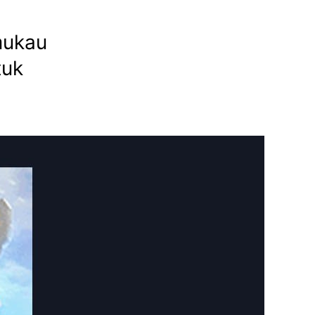
mukau
tuk