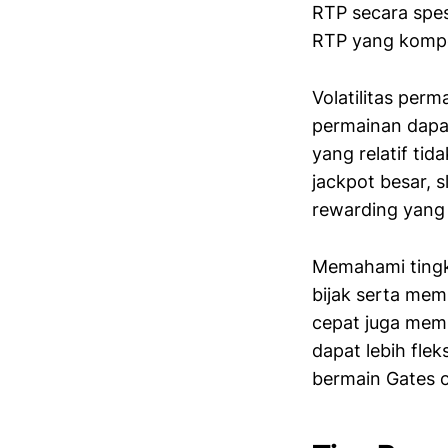
RTP secara spesi
RTP yang kompet
Volatilitas per
permainan dapa
yang relatif tid
jackpot besar, 
rewarding yan
Memahami tingka
bijak serta mem
cepat juga mem
dapat lebih fle
bermain Gates of