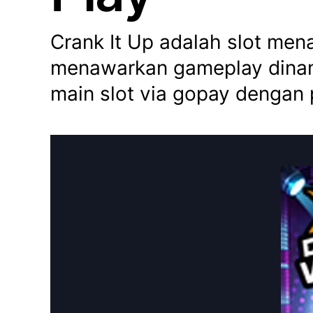
Crank It Up adalah slot mena
menawarkan gameplay dinami
main slot via gopay dengan