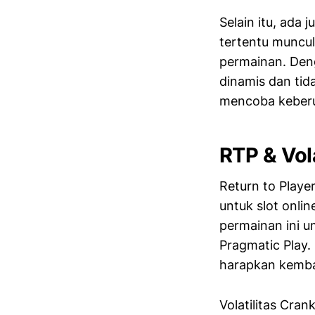
Selain itu, ada 
tertentu muncu
permainan. Den
dinamis dan tid
mencoba keber
RTP & Vola
Return to Playe
untuk slot onli
permainan ini u
Pragmatic Play.
harapkan kembal
Volatilitas Cran