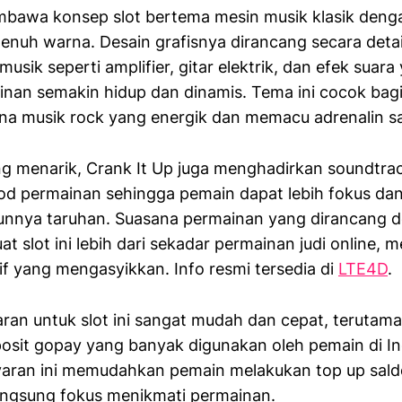
mbawa konsep slot bertema mesin musik klasik deng
enuh warna. Desain grafisnya dirancang secara det
usik seperti amplifier, gitar elektrik, dan efek sua
inan semakin hidup dan dinamis. Tema ini cocok bag
na musik rock yang energik dan memacu adrenalin sa
ang menarik, Crank It Up juga menghadirkan soundtra
 permainan sehingga pemain dapat lebih fokus da
urunnya taruhan. Suasana permainan yang dirancang 
t slot ini lebih dari sekadar permainan judi online, 
tif yang mengasyikkan. Info resmi tersedia di
LTE4D
.
ran untuk slot ini sangat mudah dan cepat, terutam
osit gopay yang banyak digunakan oleh pemain di In
ran ini memudahkan pemain melakukan top up saldo
angsung fokus menikmati permainan.