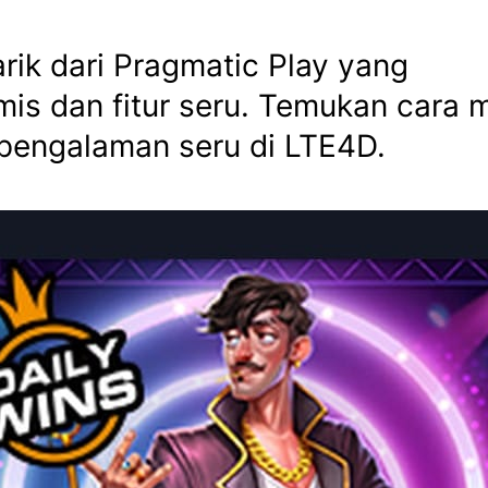
rik dari Pragmatic Play yang
s dan fitur seru. Temukan cara 
 pengalaman seru di LTE4D.