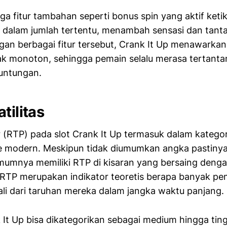
juga fitur tambahan seperti bonus spin yang aktif keti
l dalam jumlah tertentu, menambah sensasi dan tan
gan berbagai fitur tersebut, Crank It Up menawarka
ak monoton, sehingga pemain selalu merasa tertanta
untungan.
tilitas
r (RTP) pada slot Crank It Up termasuk dalam katego
ne modern. Meskipun tidak diumumkan angka pastinya
mumnya memiliki RTP di kisaran yang bersaing dengan 
 RTP merupakan indikator teoretis berapa banyak pe
i dari taruhan mereka dalam jangka waktu panjang.
k It Up bisa dikategorikan sebagai medium hingga tingg