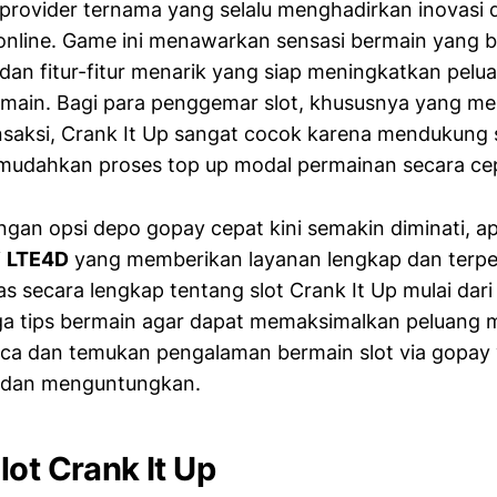
 provider ternama yang selalu menghadirkan inovasi 
 online. Game ini menawarkan sensasi bermain yang
dan fitur-fitur menarik yang siap meningkatkan pelu
ain. Bagi para penggemar slot, khususnya yang me
aksi, Crank It Up sangat cocok karena mendukung s
udahkan proses top up modal permainan secara cepa
ngan opsi depo gopay cepat kini semakin diminati, ap
i
LTE4D
yang memberikan layanan lengkap dan terper
as secara lengkap tentang slot Crank It Up mulai dari
ga tips bermain agar dapat memaksimalkan peluang 
a dan temukan pengalaman bermain slot via gopay
dan menguntungkan.
lot Crank It Up