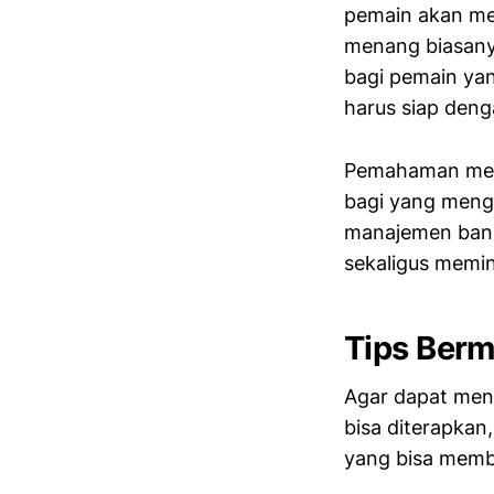
pemain akan men
menang biasanya
bagi pemain yan
harus siap deng
Pemahaman menge
bagi yang meng
manajemen bank
sekaligus memin
Tips Berm
Agar dapat meni
bisa diterapkan
yang bisa memb