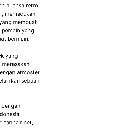
an nuansa retro
ail, memadukan
ra yang membuat
i pemain yang
at bermain.
ck yang
n merasakan
dengan atmosfer
melainkan sebuah
a dengan
donesia.
 tanpa ribet,