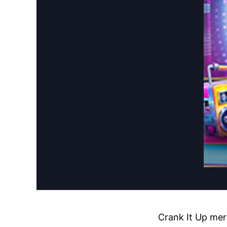
Crank It Up me