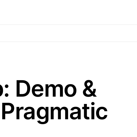
p: Demo &
i Pragmatic