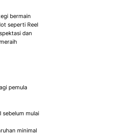
tegi bermain
ot seperti Reel
kspektasi dan
 meraih
bagi pemula
l sebelum mulai
ruhan minimal