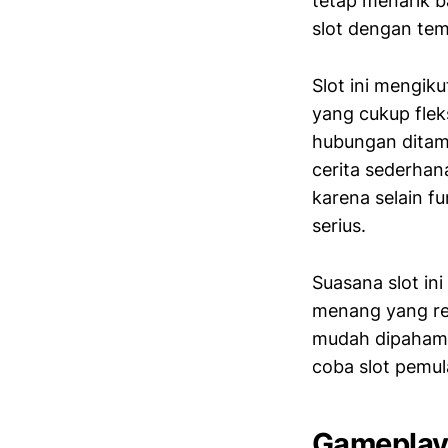
tetap menarik 
slot dengan te
Slot ini mengik
yang cukup flek
hubungan ditam
cerita sederhana
karena selain f
serius.
Suasana slot in
menang yang rea
mudah dipahami
coba slot pemul
Gameplay 