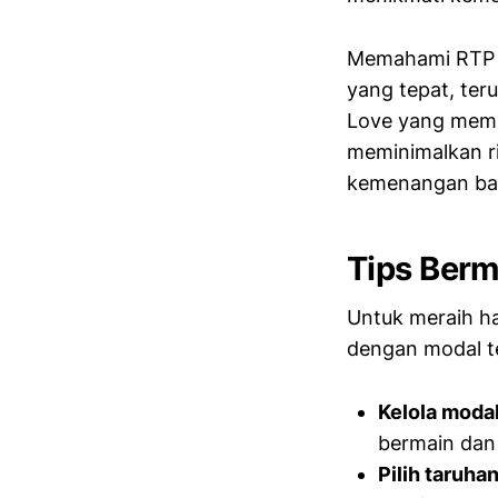
Memahami RTP da
yang tepat, ter
Love yang memil
meminimalkan ri
kemenangan bai
Tips Berm
Untuk meraih ha
dengan modal te
Kelola modal
bermain dan 
Pilih taruhan