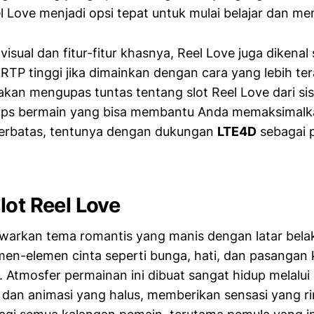
el Love menjadi opsi tepat untuk mulai belajar dan me
visual dan fitur-fitur khasnya, Reel Love juga dikenal 
RTP tinggi jika dimainkan dengan cara yang lebih te
i akan mengupas tuntas tentang slot Reel Love dari sis
tips bermain yang bisa membantu Anda memaksimal
erbatas, tentunya dengan dukungan
LTE4D
sebagai 
lot Reel Love
warkan tema romantis yang manis dengan latar bela
en-elemen cinta seperti bunga, hati, dan pasangan
tmosfer permainan ini dibuat sangat hidup melalui 
 dan animasi yang halus, memberikan sensasi yang 