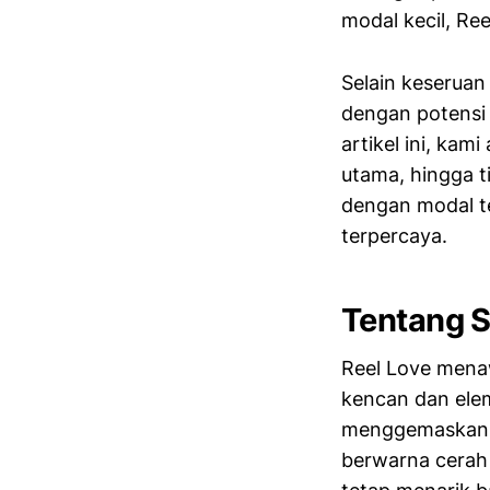
modal kecil, Re
Selain keseruan 
dengan potensi 
artikel ini, kam
utama, hingga 
dengan modal t
terpercaya.
Tentang S
Reel Love mena
kencan dan elem
menggemaskan. A
berwarna cerah