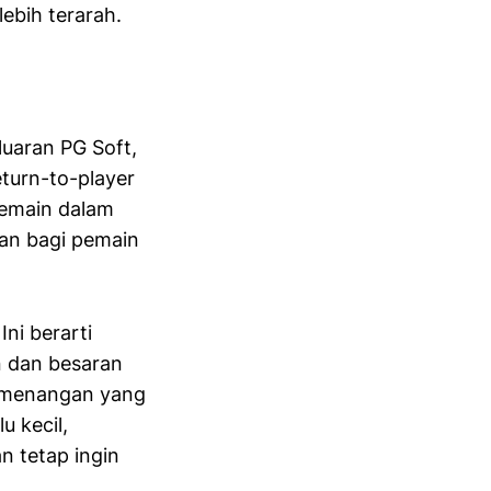
ebih terarah.
luaran PG Soft,
turn-to-player
pemain dalam
kan bagi pemain
Ini berarti
 dan besaran
kemenangan yang
u kecil,
n tetap ingin