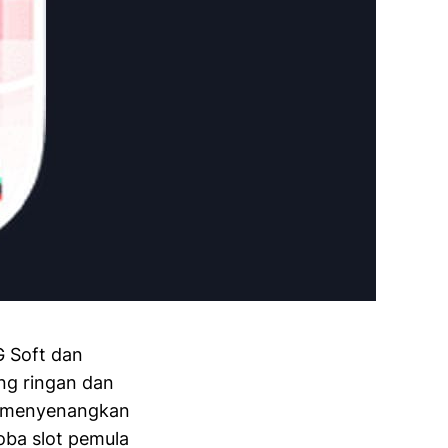
G Soft dan
ng ringan dan
ng menyenangkan
oba slot pemula