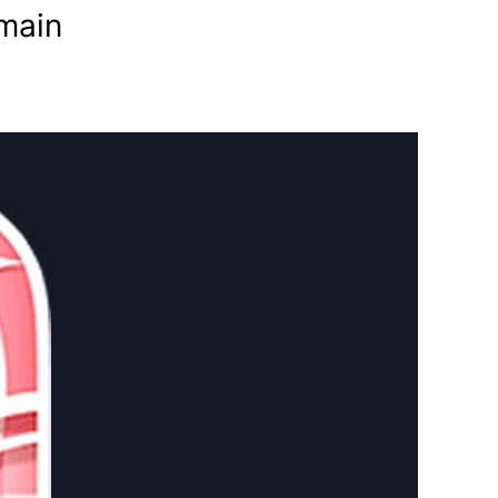
rmain