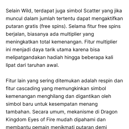
Selain Wild, terdapat juga simbol Scatter yang jika
muncul dalam jumlah tertentu dapat mengaktifkan
putaran gratis (free spins). Selama fitur free spins
berjalan, biasanya ada multiplier yang
meningkatkan total kemenangan. Fitur multiplier
ini menjadi daya tarik utama karena bisa
melipatgandakan hadiah hingga beberapa kali
lipat dari taruhan awal.
Fitur lain yang sering ditemukan adalah respin dan
fitur cascading yang memungkinkan simbol
kemenangan menghilang dan digantikan oleh
simbol baru untuk kesempatan menang
tambahan. Secara umum, mekanisme di Dragon
Kingdom Eyes of Fire mudah dipahami dan
membantu pemain menikmati putaran demi