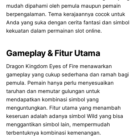
mudah dipahami oleh pemula maupun pemain
berpengalaman. Tema kerajaannya cocok untuk
Anda yang suka dengan cerita fantasi dan simbol
kekuatan dalam permainan slot online.
Gameplay & Fitur Utama
Dragon Kingdom Eyes of Fire menawarkan
gameplay yang cukup sederhana dan ramah bagi
pemula. Pemain hanya perlu menyesuaikan
taruhan dan memutar gulungan untuk
mendapatkan kombinasi simbol yang
menguntungkan. Fitur utama yang menambah
keseruan adalah adanya simbol Wild yang bisa
menggantikan simbol lain, mempermudah
terbentuknya kombinasi kemenangan.