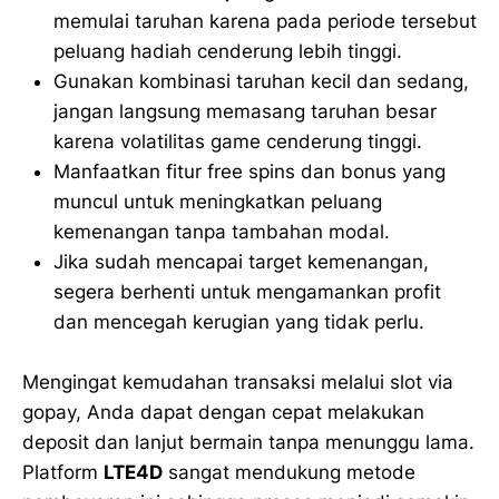
memulai taruhan karena pada periode tersebut
peluang hadiah cenderung lebih tinggi.
Gunakan kombinasi taruhan kecil dan sedang,
jangan langsung memasang taruhan besar
karena volatilitas game cenderung tinggi.
Manfaatkan fitur free spins dan bonus yang
muncul untuk meningkatkan peluang
kemenangan tanpa tambahan modal.
Jika sudah mencapai target kemenangan,
segera berhenti untuk mengamankan profit
dan mencegah kerugian yang tidak perlu.
Mengingat kemudahan transaksi melalui slot via
gopay, Anda dapat dengan cepat melakukan
deposit dan lanjut bermain tanpa menunggu lama.
Platform
LTE4D
sangat mendukung metode