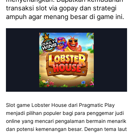
transaksi slot via gopay dan strategi
ampuh agar menang besar di game ini.
Slot game Lobster House dari Pragmatic Play
menjadi pilihan populer bagi para penggemar judi
online yang mencari pengalaman bermain menarik
dan potensi kemenangan besar. Dengan tema laut