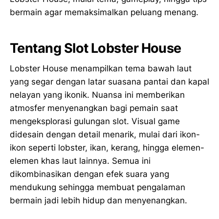
bermain agar memaksimalkan peluang menang.
Tentang Slot Lobster House
Lobster House menampilkan tema bawah laut
yang segar dengan latar suasana pantai dan kapal
nelayan yang ikonik. Nuansa ini memberikan
atmosfer menyenangkan bagi pemain saat
mengeksplorasi gulungan slot. Visual game
didesain dengan detail menarik, mulai dari ikon-
ikon seperti lobster, ikan, kerang, hingga elemen-
elemen khas laut lainnya. Semua ini
dikombinasikan dengan efek suara yang
mendukung sehingga membuat pengalaman
bermain jadi lebih hidup dan menyenangkan.