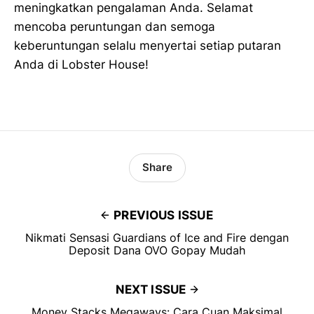
meningkatkan pengalaman Anda. Selamat
mencoba peruntungan dan semoga
keberuntungan selalu menyertai setiap putaran
Anda di Lobster House!
Share
PREVIOUS ISSUE
Nikmati Sensasi Guardians of Ice and Fire dengan
Deposit Dana OVO Gopay Mudah
NEXT ISSUE
Money Stacks Megaways: Cara Cuan Maksimal