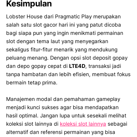
Kesimpulan
Lobster House dari Pragmatic Play merupakan
salah satu slot gacor hari ini yang patut dicoba
bagi siapa pun yang ingin menikmati permainan
slot dengan tema laut yang menyegarkan
sekaligus fitur-fitur menarik yang mendukung
peluang menang. Dengan opsi slot deposit gopay
dan depo gopay cepat di
LTE4D
, transaksi jadi
tanpa hambatan dan lebih efisien, membuat fokus
bermain tetap prima.
Manajemen modal dan pemahaman gameplay
menjadi kunci sukses agar bisa mendapatkan
hasil optimal. Jangan lupa untuk sesekali melihat
koleksi slot lainnya di
koleksi slot lainnya
sebagai
alternatif dan referensi permainan yang bisa