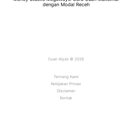
dengan Modal Receh
Cuan Alyze © 2026
Tentang Kami
Kebijakan Privasi
Disclaimer
Kontak