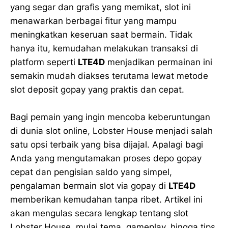
yang segar dan grafis yang memikat, slot ini
menawarkan berbagai fitur yang mampu
meningkatkan keseruan saat bermain. Tidak
hanya itu, kemudahan melakukan transaksi di
platform seperti
LTE4D
menjadikan permainan ini
semakin mudah diakses terutama lewat metode
slot deposit gopay yang praktis dan cepat.
Bagi pemain yang ingin mencoba keberuntungan
di dunia slot online, Lobster House menjadi salah
satu opsi terbaik yang bisa dijajal. Apalagi bagi
Anda yang mengutamakan proses depo gopay
cepat dan pengisian saldo yang simpel,
pengalaman bermain slot via gopay di
LTE4D
memberikan kemudahan tanpa ribet. Artikel ini
akan mengulas secara lengkap tentang slot
Lobster House, mulai tema, gameplay, hingga tips