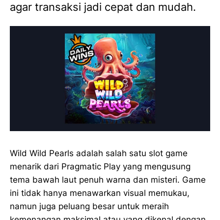
agar transaksi jadi cepat dan mudah.
Wild Wild Pearls adalah salah satu slot game
menarik dari Pragmatic Play yang mengusung
tema bawah laut penuh warna dan misteri. Game
ini tidak hanya menawarkan visual memukau,
namun juga peluang besar untuk meraih
kemenangan maksimal atau yang dikenal dengan