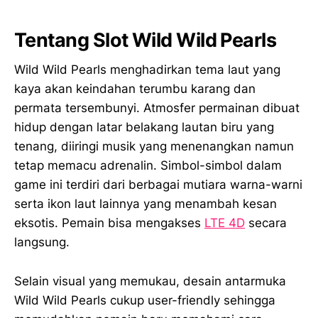
Tentang Slot Wild Wild Pearls
Wild Wild Pearls menghadirkan tema laut yang
kaya akan keindahan terumbu karang dan
permata tersembunyi. Atmosfer permainan dibuat
hidup dengan latar belakang lautan biru yang
tenang, diiringi musik yang menenangkan namun
tetap memacu adrenalin. Simbol-simbol dalam
game ini terdiri dari berbagai mutiara warna-warni
serta ikon laut lainnya yang menambah kesan
eksotis. Pemain bisa mengakses
LTE 4D
secara
langsung.
Selain visual yang memukau, desain antarmuka
Wild Wild Pearls cukup user-friendly sehingga