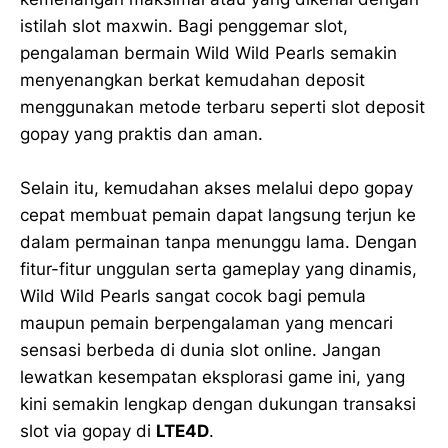
istilah slot maxwin. Bagi penggemar slot,
pengalaman bermain Wild Wild Pearls semakin
menyenangkan berkat kemudahan deposit
menggunakan metode terbaru seperti slot deposit
gopay yang praktis dan aman.
Selain itu, kemudahan akses melalui depo gopay
cepat membuat pemain dapat langsung terjun ke
dalam permainan tanpa menunggu lama. Dengan
fitur-fitur unggulan serta gameplay yang dinamis,
Wild Wild Pearls sangat cocok bagi pemula
maupun pemain berpengalaman yang mencari
sensasi berbeda di dunia slot online. Jangan
lewatkan kesempatan eksplorasi game ini, yang
kini semakin lengkap dengan dukungan transaksi
slot via gopay di
LTE4D
.