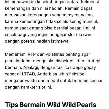
ini menawarkan keseimbangan antara frekuensi
kemenangan dan nilai hadiah. Pemain dapat
merasakan ketegangan yang menyenangkan,
karena kemenangan tidak selalu sering muncul,
namun saat datang bisa bernilai besar. Hal ini
cocok bagi yang ingin mengejar slot maxwin
dengan potensi hadiah istimewa.
Memahami RTP dan volatilitas penting agar
pemain dapat mengelola ekspektasi dan strategi
bermain. Apalagi, dengan fasilitas depo gopay
cepat di
LTE4D
, Anda bisa lebih fleksibel
mengatur waktu dan modal untuk bermain sesuai
dengan karakter slot ini.
Tips Bermain Wild Wild Pearls