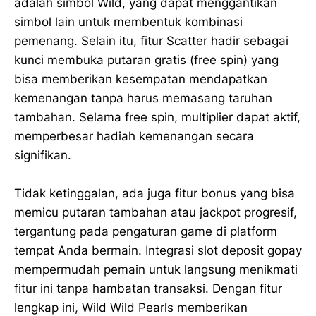
adalah simbol Wild, yang dapat menggantikan
simbol lain untuk membentuk kombinasi
pemenang. Selain itu, fitur Scatter hadir sebagai
kunci membuka putaran gratis (free spin) yang
bisa memberikan kesempatan mendapatkan
kemenangan tanpa harus memasang taruhan
tambahan. Selama free spin, multiplier dapat aktif,
memperbesar hadiah kemenangan secara
signifikan.
Tidak ketinggalan, ada juga fitur bonus yang bisa
memicu putaran tambahan atau jackpot progresif,
tergantung pada pengaturan game di platform
tempat Anda bermain. Integrasi slot deposit gopay
mempermudah pemain untuk langsung menikmati
fitur ini tanpa hambatan transaksi. Dengan fitur
lengkap ini, Wild Wild Pearls memberikan