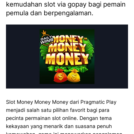
kemudahan slot via gopay bagi pemain
pemula dan berpengalaman.
Slot Money Money Money dari Pragmatic Play
menjadi salah satu pilihan favorit bagi para
pecinta permainan slot online. Dengan tema
kekayaan yang menarik dan suasana penuh