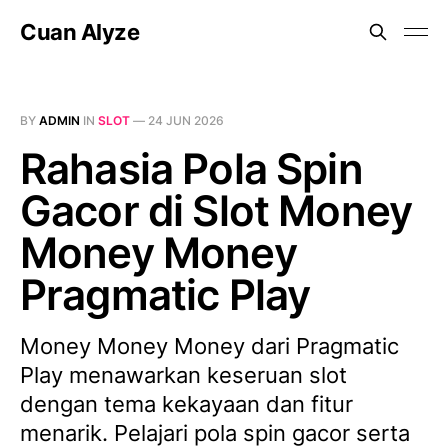
Cuan Alyze
BY
ADMIN
IN
SLOT
—
24 JUN 2026
Rahasia Pola Spin
Gacor di Slot Money
Money Money
Pragmatic Play
Money Money Money dari Pragmatic
Play menawarkan keseruan slot
dengan tema kekayaan dan fitur
menarik. Pelajari pola spin gacor serta