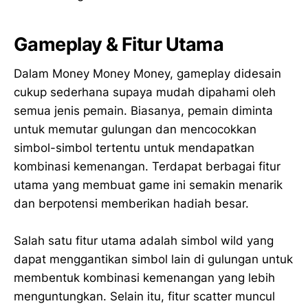
Gameplay & Fitur Utama
Dalam Money Money Money, gameplay didesain
cukup sederhana supaya mudah dipahami oleh
semua jenis pemain. Biasanya, pemain diminta
untuk memutar gulungan dan mencocokkan
simbol-simbol tertentu untuk mendapatkan
kombinasi kemenangan. Terdapat berbagai fitur
utama yang membuat game ini semakin menarik
dan berpotensi memberikan hadiah besar.
Salah satu fitur utama adalah simbol wild yang
dapat menggantikan simbol lain di gulungan untuk
membentuk kombinasi kemenangan yang lebih
menguntungkan. Selain itu, fitur scatter muncul