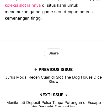
koleksi slot lainnya
di situs kami untuk
menemukan game-game seru dengan potensi
kemenangan tinggi.
Share
PREVIOUS ISSUE
Jurus Modal Receh Cuan di Slot The Dog House Dice
Show
NEXT ISSUE
Menikmati Deposit Pulsa Tanpa Potongan di Escape
the Pyramid Fire and Ice