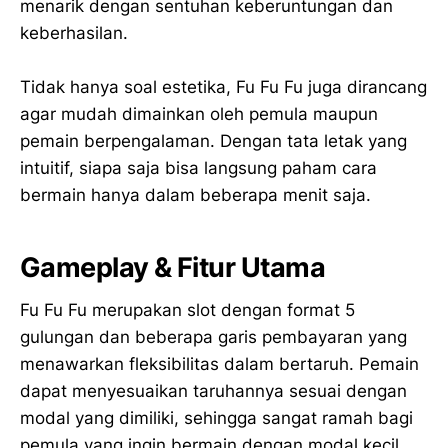
menarik dengan sentuhan keberuntungan dan
keberhasilan.
Tidak hanya soal estetika, Fu Fu Fu juga dirancang
agar mudah dimainkan oleh pemula maupun
pemain berpengalaman. Dengan tata letak yang
intuitif, siapa saja bisa langsung paham cara
bermain hanya dalam beberapa menit saja.
Gameplay & Fitur Utama
Fu Fu Fu merupakan slot dengan format 5
gulungan dan beberapa garis pembayaran yang
menawarkan fleksibilitas dalam bertaruh. Pemain
dapat menyesuaikan taruhannya sesuai dengan
modal yang dimiliki, sehingga sangat ramah bagi
pemula yang ingin bermain dengan modal kecil.