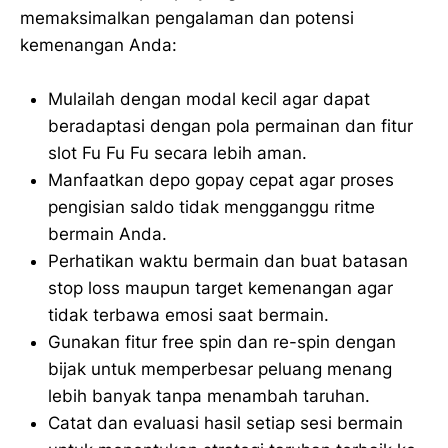
memaksimalkan pengalaman dan potensi
kemenangan Anda:
Mulailah dengan modal kecil agar dapat
beradaptasi dengan pola permainan dan fitur
slot Fu Fu Fu secara lebih aman.
Manfaatkan depo gopay cepat agar proses
pengisian saldo tidak mengganggu ritme
bermain Anda.
Perhatikan waktu bermain dan buat batasan
stop loss maupun target kemenangan agar
tidak terbawa emosi saat bermain.
Gunakan fitur free spin dan re-spin dengan
bijak untuk memperbesar peluang menang
lebih banyak tanpa menambah taruhan.
Catat dan evaluasi hasil setiap sesi bermain