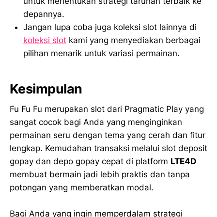
untuk menentukan strategi taruhan terbaik ke
depannya.
Jangan lupa coba juga koleksi slot lainnya di
koleksi slot
kami yang menyediakan berbagai
pilihan menarik untuk variasi permainan.
Kesimpulan
Fu Fu Fu merupakan slot dari Pragmatic Play yang
sangat cocok bagi Anda yang menginginkan
permainan seru dengan tema yang cerah dan fitur
lengkap. Kemudahan transaksi melalui slot deposit
gopay dan depo gopay cepat di platform
LTE4D
membuat bermain jadi lebih praktis dan tanpa
potongan yang memberatkan modal.
Bagi Anda yang ingin memperdalam strategi