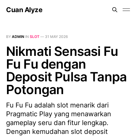
Cuan Alyze
BY
ADMIN
IN
SLOT
—
31 MAY 2026
Nikmati Sensasi Fu
Fu Fu dengan
Deposit Pulsa Tanpa
Potongan
Fu Fu Fu adalah slot menarik dari
Pragmatic Play yang menawarkan
gameplay seru dan fitur lengkap.
Dengan kemudahan slot deposit