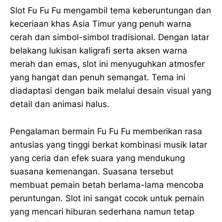
Slot Fu Fu Fu mengambil tema keberuntungan dan
keceriaan khas Asia Timur yang penuh warna
cerah dan simbol-simbol tradisional. Dengan latar
belakang lukisan kaligrafi serta aksen warna
merah dan emas, slot ini menyuguhkan atmosfer
yang hangat dan penuh semangat. Tema ini
diadaptasi dengan baik melalui desain visual yang
detail dan animasi halus.
Pengalaman bermain Fu Fu Fu memberikan rasa
antusias yang tinggi berkat kombinasi musik latar
yang ceria dan efek suara yang mendukung
suasana kemenangan. Suasana tersebut
membuat pemain betah berlama-lama mencoba
peruntungan. Slot ini sangat cocok untuk pemain
yang mencari hiburan sederhana namun tetap