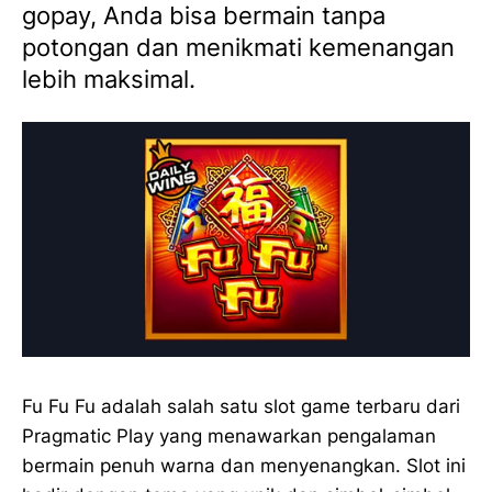
gopay, Anda bisa bermain tanpa
potongan dan menikmati kemenangan
lebih maksimal.
Fu Fu Fu adalah salah satu slot game terbaru dari
Pragmatic Play yang menawarkan pengalaman
bermain penuh warna dan menyenangkan. Slot ini