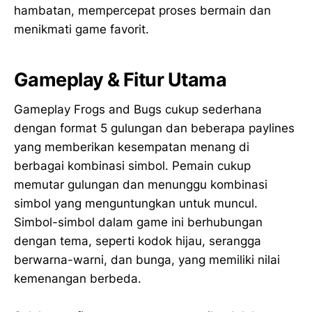
hambatan, mempercepat proses bermain dan
menikmati game favorit.
Gameplay & Fitur Utama
Gameplay Frogs and Bugs cukup sederhana
dengan format 5 gulungan dan beberapa paylines
yang memberikan kesempatan menang di
berbagai kombinasi simbol. Pemain cukup
memutar gulungan dan menunggu kombinasi
simbol yang menguntungkan untuk muncul.
Simbol-simbol dalam game ini berhubungan
dengan tema, seperti kodok hijau, serangga
berwarna-warni, dan bunga, yang memiliki nilai
kemenangan berbeda.