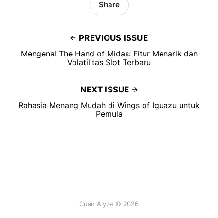
Share
PREVIOUS ISSUE
Mengenal The Hand of Midas: Fitur Menarik dan
Volatilitas Slot Terbaru
NEXT ISSUE
Rahasia Menang Mudah di Wings of Iguazu untuk
Pemula
Cuan Alyze © 2026