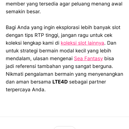
member yang tersedia agar peluang menang awal
semakin besar.
Bagi Anda yang ingin eksplorasi lebih banyak slot
dengan tips RTP tinggi, jangan ragu untuk cek
koleksi lengkap kami di
koleksi slot lainnya
. Dan
untuk strategi bermain modal kecil yang lebih
mendalam, ulasan mengenai
Sea Fantasy
bisa
jadi referensi tambahan yang sangat berguna.
Nikmati pengalaman bermain yang menyenangkan
dan aman bersama
LTE4D
sebagai partner
terpercaya Anda.