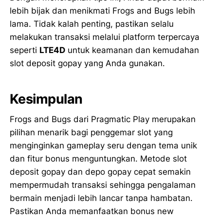
lebih bijak dan menikmati Frogs and Bugs lebih
lama. Tidak kalah penting, pastikan selalu
melakukan transaksi melalui platform terpercaya
seperti
LTE4D
untuk keamanan dan kemudahan
slot deposit gopay yang Anda gunakan.
Kesimpulan
Frogs and Bugs dari Pragmatic Play merupakan
pilihan menarik bagi penggemar slot yang
menginginkan gameplay seru dengan tema unik
dan fitur bonus menguntungkan. Metode slot
deposit gopay dan depo gopay cepat semakin
mempermudah transaksi sehingga pengalaman
bermain menjadi lebih lancar tanpa hambatan.
Pastikan Anda memanfaatkan bonus new