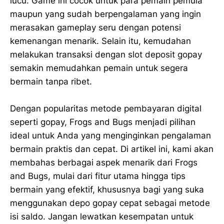
lucu. Game ini cocok untuk para pemain pemula
maupun yang sudah berpengalaman yang ingin
merasakan gameplay seru dengan potensi
kemenangan menarik. Selain itu, kemudahan
melakukan transaksi dengan slot deposit gopay
semakin memudahkan pemain untuk segera
bermain tanpa ribet.
Dengan popularitas metode pembayaran digital
seperti gopay, Frogs and Bugs menjadi pilihan
ideal untuk Anda yang menginginkan pengalaman
bermain praktis dan cepat. Di artikel ini, kami akan
membahas berbagai aspek menarik dari Frogs
and Bugs, mulai dari fitur utama hingga tips
bermain yang efektif, khususnya bagi yang suka
menggunakan depo gopay cepat sebagai metode
isi saldo. Jangan lewatkan kesempatan untuk