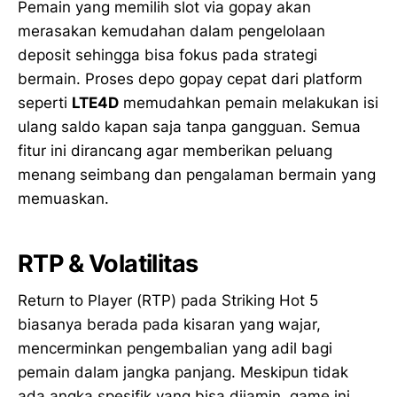
Pemain yang memilih slot via gopay akan
merasakan kemudahan dalam pengelolaan
deposit sehingga bisa fokus pada strategi
bermain. Proses depo gopay cepat dari platform
seperti
LTE4D
memudahkan pemain melakukan isi
ulang saldo kapan saja tanpa gangguan. Semua
fitur ini dirancang agar memberikan peluang
menang seimbang dan pengalaman bermain yang
memuaskan.
RTP & Volatilitas
Return to Player (RTP) pada Striking Hot 5
biasanya berada pada kisaran yang wajar,
mencerminkan pengembalian yang adil bagi
pemain dalam jangka panjang. Meskipun tidak
ada angka spesifik yang bisa dijamin, game ini