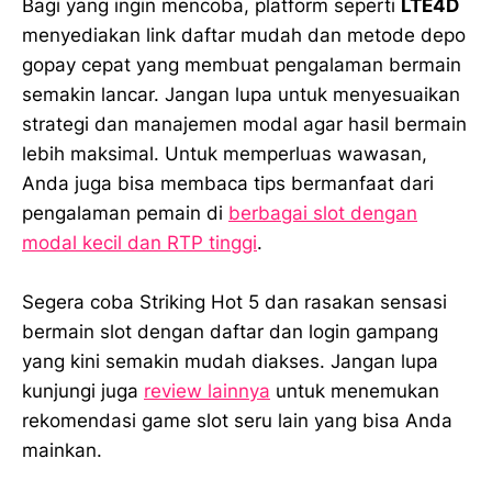
Bagi yang ingin mencoba, platform seperti
LTE4D
menyediakan link daftar mudah dan metode depo
gopay cepat yang membuat pengalaman bermain
semakin lancar. Jangan lupa untuk menyesuaikan
strategi dan manajemen modal agar hasil bermain
lebih maksimal. Untuk memperluas wawasan,
Anda juga bisa membaca tips bermanfaat dari
pengalaman pemain di
berbagai slot dengan
modal kecil dan RTP tinggi
.
Segera coba Striking Hot 5 dan rasakan sensasi
bermain slot dengan daftar dan login gampang
yang kini semakin mudah diakses. Jangan lupa
kunjungi juga
review lainnya
untuk menemukan
rekomendasi game slot seru lain yang bisa Anda
mainkan.