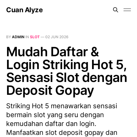
Cuan Alyze
BY
ADMIN
IN
SLOT
—
02 JUN 2026
Mudah Daftar &
Login Striking Hot 5,
Sensasi Slot dengan
Deposit Gopay
Striking Hot 5 menawarkan sensasi
bermain slot yang seru dengan
kemudahan daftar dan login.
Manfaatkan slot deposit gopay dan