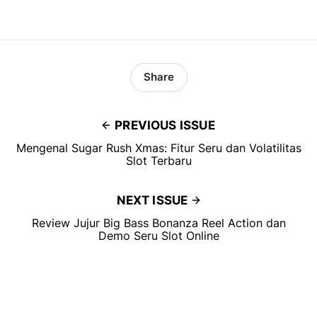
Share
PREVIOUS ISSUE
Mengenal Sugar Rush Xmas: Fitur Seru dan Volatilitas
Slot Terbaru
NEXT ISSUE
Review Jujur Big Bass Bonanza Reel Action dan
Demo Seru Slot Online