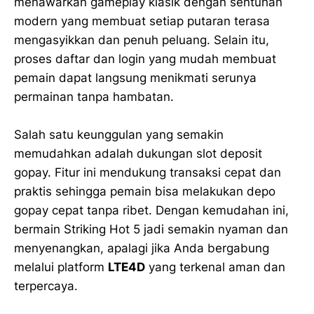
menawarkan gameplay klasik dengan sentuhan
modern yang membuat setiap putaran terasa
mengasyikkan dan penuh peluang. Selain itu,
proses daftar dan login yang mudah membuat
pemain dapat langsung menikmati serunya
permainan tanpa hambatan.
Salah satu keunggulan yang semakin
memudahkan adalah dukungan slot deposit
gopay. Fitur ini mendukung transaksi cepat dan
praktis sehingga pemain bisa melakukan depo
gopay cepat tanpa ribet. Dengan kemudahan ini,
bermain Striking Hot 5 jadi semakin nyaman dan
menyenangkan, apalagi jika Anda bergabung
melalui platform
LTE4D
yang terkenal aman dan
terpercaya.