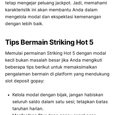
tetap mengejar peluang jackpot. Jadi, memahami
karakteristik ini akan membantu Anda dalam
mengelola modal dan ekspektasi kemenangan
dengan lebih baik.
Tips Bermain Striking Hot 5
Memulai permainan Striking Hot 5 dengan modal
kecil bukan masalah besar jika Anda mengikuti
beberapa tips berikut untuk memaksimalkan
pengalaman bermain di platform yang mendukung
slot deposit gopay:
Kelola modal dengan bijak, jangan habiskan
seluruh saldo dalam satu sesi; tetapkan batas
taruhan harian.