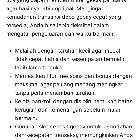
tips yang dapat membantu mengelola permainan
agar hasilnya lebih optimal. Mengingat
kemudahan transaksi depo gopay cepat yang
tersedia, Anda bisa lebih fleksibel dalam
mengatur pengeluaran dan waktu bermain.
Mulailah dengan taruhan kecil agar modal
tidak cepat habis dan kesempatan bermain
lebih lama terbuka.
Manfaatkan fitur free spins dan bonus dengan
maksimal agar peluang menang meningkat
tanpa perlu menambah taruhan.
Kelola bankroll dengan disiplin, tentukan batas
kerugian dan kemenangan sebelum mulai
bermain.
Gunakan slot deposit gopay untuk kemudahan
dan kecepatan transaksi, memungkinkan Anda