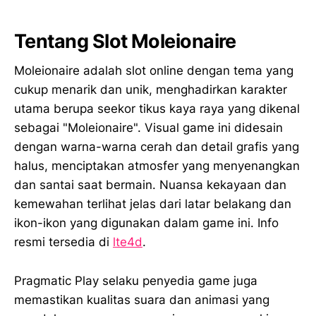
Tentang Slot Moleionaire
Moleionaire adalah slot online dengan tema yang
cukup menarik dan unik, menghadirkan karakter
utama berupa seekor tikus kaya raya yang dikenal
sebagai "Moleionaire". Visual game ini didesain
dengan warna-warna cerah dan detail grafis yang
halus, menciptakan atmosfer yang menyenangkan
dan santai saat bermain. Nuansa kekayaan dan
kemewahan terlihat jelas dari latar belakang dan
ikon-ikon yang digunakan dalam game ini. Info
resmi tersedia di
lte4d
.
Pragmatic Play selaku penyedia game juga
memastikan kualitas suara dan animasi yang