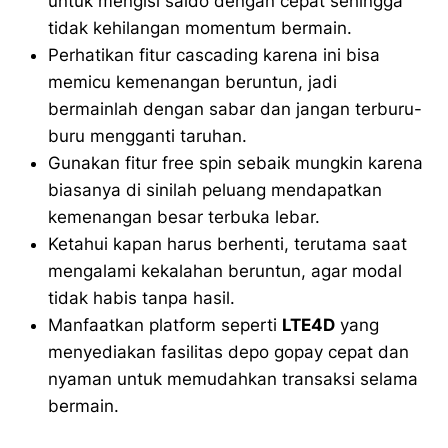
untuk mengisi saldo dengan cepat sehingga
tidak kehilangan momentum bermain.
Perhatikan fitur cascading karena ini bisa
memicu kemenangan beruntun, jadi
bermainlah dengan sabar dan jangan terburu-
buru mengganti taruhan.
Gunakan fitur free spin sebaik mungkin karena
biasanya di sinilah peluang mendapatkan
kemenangan besar terbuka lebar.
Ketahui kapan harus berhenti, terutama saat
mengalami kekalahan beruntun, agar modal
tidak habis tanpa hasil.
Manfaatkan platform seperti
LTE4D
yang
menyediakan fasilitas depo gopay cepat dan
nyaman untuk memudahkan transaksi selama
bermain.