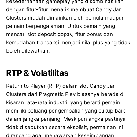
Kesederhanaan gameplay yang dikombinasikan
dengan fitur-fitur menarik membuat Candy Jar
Clusters mudah dimainkan oleh pemula maupun
pemain berpengalaman. Untuk pemain yang
mencari slot deposit gopay, fitur bonus dan
kemudahan transaksi menjadi nilai plus yang tidak
boleh dilewatkan.
RTP & Volatilitas
Return to Player (RTP) dalam slot Candy Jar
Clusters dari Pragmatic Play biasanya berada di
kisaran rata-rata industri, yang berarti pemain
memiliki peluang pengembalian yang cukup baik
dalam jangka panjang. Meskipun angka pastinya
tidak disebutkan secara eksplisit, permainan ini
dirancang agar menawarkan keseimbangan