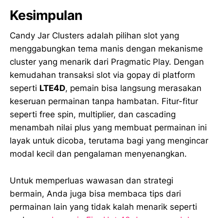
Kesimpulan
Candy Jar Clusters adalah pilihan slot yang
menggabungkan tema manis dengan mekanisme
cluster yang menarik dari Pragmatic Play. Dengan
kemudahan transaksi slot via gopay di platform
seperti
LTE4D
, pemain bisa langsung merasakan
keseruan permainan tanpa hambatan. Fitur-fitur
seperti free spin, multiplier, dan cascading
menambah nilai plus yang membuat permainan ini
layak untuk dicoba, terutama bagi yang mengincar
modal kecil dan pengalaman menyenangkan.
Untuk memperluas wawasan dan strategi
bermain, Anda juga bisa membaca tips dari
permainan lain yang tidak kalah menarik seperti