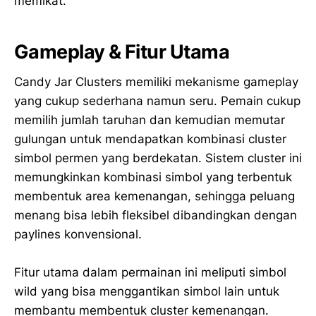
memikat.
Gameplay & Fitur Utama
Candy Jar Clusters memiliki mekanisme gameplay
yang cukup sederhana namun seru. Pemain cukup
memilih jumlah taruhan dan kemudian memutar
gulungan untuk mendapatkan kombinasi cluster
simbol permen yang berdekatan. Sistem cluster ini
memungkinkan kombinasi simbol yang terbentuk
membentuk area kemenangan, sehingga peluang
menang bisa lebih fleksibel dibandingkan dengan
paylines konvensional.
Fitur utama dalam permainan ini meliputi simbol
wild yang bisa menggantikan simbol lain untuk
membantu membentuk cluster kemenangan.