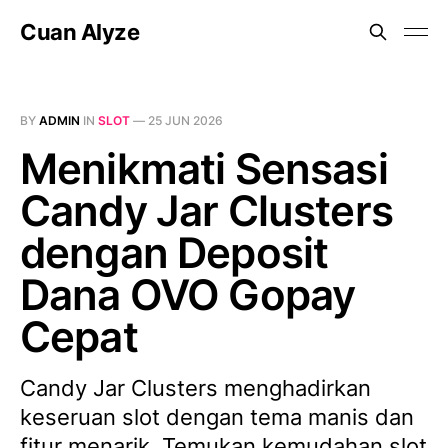
Cuan Alyze
BY
ADMIN
IN
SLOT
—
25 JUN 2026
Menikmati Sensasi
Candy Jar Clusters
dengan Deposit
Dana OVO Gopay
Cepat
Candy Jar Clusters menghadirkan
keseruan slot dengan tema manis dan
fitur menarik. Temukan kemudahan slot