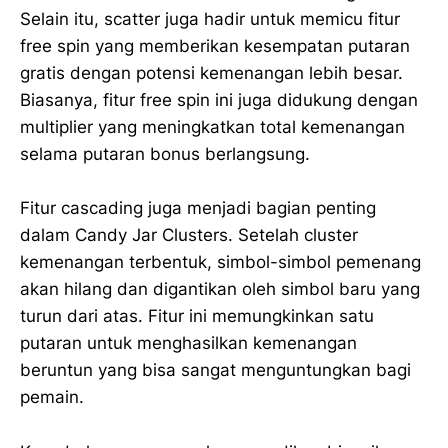
Selain itu, scatter juga hadir untuk memicu fitur
free spin yang memberikan kesempatan putaran
gratis dengan potensi kemenangan lebih besar.
Biasanya, fitur free spin ini juga didukung dengan
multiplier yang meningkatkan total kemenangan
selama putaran bonus berlangsung.
Fitur cascading juga menjadi bagian penting
dalam Candy Jar Clusters. Setelah cluster
kemenangan terbentuk, simbol-simbol pemenang
akan hilang dan digantikan oleh simbol baru yang
turun dari atas. Fitur ini memungkinkan satu
putaran untuk menghasilkan kemenangan
beruntun yang bisa sangat menguntungkan bagi
pemain.