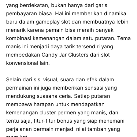
yang berdekatan, bukan hanya dari garis
pembayaran biasa. Hal ini memberikan dinamika
baru dalam gameplay slot dan membuatnya lebih
menarik karena pemain bisa meraih banyak
kombinasi kemenangan dalam satu putaran. Tema
manis ini menjadi daya tarik tersendiri yang
membedakan Candy Jar Clusters dari slot
konvensional lain.
Selain dari sisi visual, suara dan efek dalam
permainan ini juga memberikan sensasi yang
mendukung suasana ceria. Setiap putaran
membawa harapan untuk mendapatkan
kemenangan cluster permen yang manis, dan
tentu saja, fitur-fitur bonus yang siap menemani
perjalanan bermain menjadi nilai tambah yang