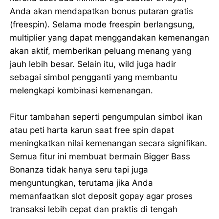
Anda akan mendapatkan bonus putaran gratis
(freespin). Selama mode freespin berlangsung,
multiplier yang dapat menggandakan kemenangan
akan aktif, memberikan peluang menang yang
jauh lebih besar. Selain itu, wild juga hadir
sebagai simbol pengganti yang membantu
melengkapi kombinasi kemenangan.
Fitur tambahan seperti pengumpulan simbol ikan
atau peti harta karun saat free spin dapat
meningkatkan nilai kemenangan secara signifikan.
Semua fitur ini membuat bermain Bigger Bass
Bonanza tidak hanya seru tapi juga
menguntungkan, terutama jika Anda
memanfaatkan slot deposit gopay agar proses
transaksi lebih cepat dan praktis di tengah