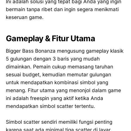
Ini adalah solusi yang tepat bagi Anda yang ingin
bermain tanpa ribet dan ingin segera menikmati
keseruan game.
Gameplay & Fitur Utama
Bigger Bass Bonanza mengusung gameplay klasik
5 gulungan dengan 3 baris yang mudah
dimainkan. Pemain cukup memasang taruhan
sesuai budget, kemudian memutar gulungan
untuk mendapatkan kombinasi simbol yang
menang. Fitur utama yang menonjol dalam game
ini adalah freespin yang aktif ketika Anda
mendapatkan simbol scatter tertentu.
Simbol scatter sendiri memiliki fungsi penting
karena saat ada minimal tiga scatter di layar,