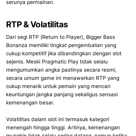
serunya permainan.
RTP & Volatilitas
Dari segi RTP (Return to Player), Bigger Bass
Bonanza memiliki tingkat pengembalian yang
cukup kompetitif jika dibandingkan dengan slot
sejenis. Meski Pragmatic Play tidak selalu
mengumumkan angka pastinya secara resmi,
secara umum game ini menawarkan RTP yang
cukup menarik untuk pemain yang mencari
keuntungan jangka panjang sekaligus sensasi
kemenangan besar.
Volatilitas dalam slot ini termasuk kategori
menengah hingga tinggi. Artinya, kemenangan
mungkin tidak selalu sering datang, namun ketika