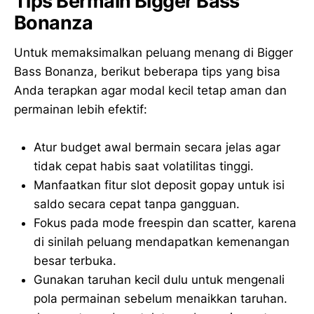
Tips Bermain Bigger Bass
Bonanza
Untuk memaksimalkan peluang menang di Bigger
Bass Bonanza, berikut beberapa tips yang bisa
Anda terapkan agar modal kecil tetap aman dan
permainan lebih efektif:
Atur budget awal bermain secara jelas agar
tidak cepat habis saat volatilitas tinggi.
Manfaatkan fitur slot deposit gopay untuk isi
saldo secara cepat tanpa gangguan.
Fokus pada mode freespin dan scatter, karena
di sinilah peluang mendapatkan kemenangan
besar terbuka.
Gunakan taruhan kecil dulu untuk mengenali
pola permainan sebelum menaikkan taruhan.