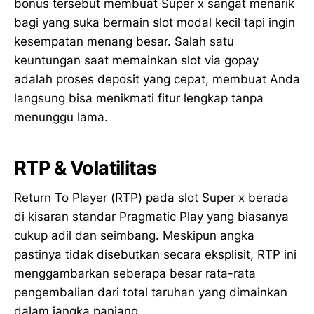
bonus tersebut membuat Super x sangat menarik
bagi yang suka bermain slot modal kecil tapi ingin
kesempatan menang besar. Salah satu
keuntungan saat memainkan slot via gopay
adalah proses deposit yang cepat, membuat Anda
langsung bisa menikmati fitur lengkap tanpa
menunggu lama.
RTP & Volatilitas
Return To Player (RTP) pada slot Super x berada
di kisaran standar Pragmatic Play yang biasanya
cukup adil dan seimbang. Meskipun angka
pastinya tidak disebutkan secara eksplisit, RTP ini
menggambarkan seberapa besar rata-rata
pengembalian dari total taruhan yang dimainkan
dalam jangka panjang.