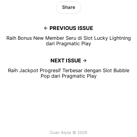
Share
PREVIOUS ISSUE
Raih Bonus New Member Seru di Slot Lucky Lightning
dari Pragmatic Play
NEXT ISSUE
Raih Jackpot Progresif Terbesar dengan Slot Bubble
Pop dari Pragmatic Play
Cuan Alyze © 2026