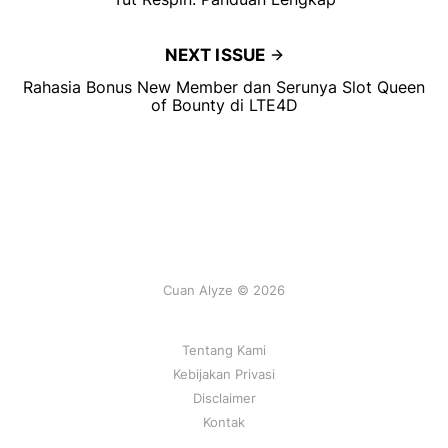
NEXT ISSUE
Rahasia Bonus New Member dan Serunya Slot Queen
of Bounty di LTE4D
Cuan Alyze © 2026
Tentang Kami
Kebijakan Privasi
Disclaimer
Kontak