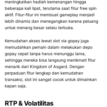
meningkatkan hadiah kemenangan hingga
beberapa kali lipat, terutama saat fitur free spin
aktif. Fitur-fitur ini membuat gameplay menjadi
lebih dinamis dan menegangkan karena peluang
untuk menang besar selalu terbuka.
Kemudahan akses lewat slot via gopay juga
memudahkan pemain dalam melakukan depo
gopay cepat tanpa harus menunggu lama,
sehingga mereka bisa langsung menikmati fitur
menarik dari Kingdom of Asgard. Dengan
perpaduan fitur lengkap dan kemudahan
transaksi, slot ini sangat cocok untuk dimainkan
kapan saja.
RTP & Volatilitas