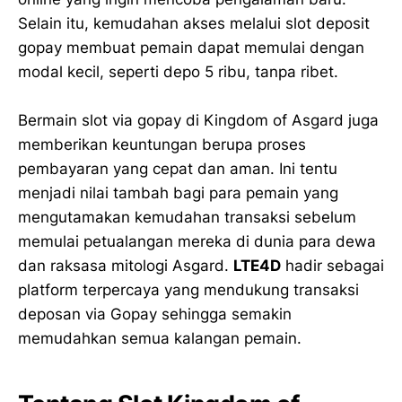
Selain itu, kemudahan akses melalui slot deposit
gopay membuat pemain dapat memulai dengan
modal kecil, seperti depo 5 ribu, tanpa ribet.
Bermain slot via gopay di Kingdom of Asgard juga
memberikan keuntungan berupa proses
pembayaran yang cepat dan aman. Ini tentu
menjadi nilai tambah bagi para pemain yang
mengutamakan kemudahan transaksi sebelum
memulai petualangan mereka di dunia para dewa
dan raksasa mitologi Asgard.
LTE4D
hadir sebagai
platform terpercaya yang mendukung transaksi
deposan via Gopay sehingga semakin
memudahkan semua kalangan pemain.