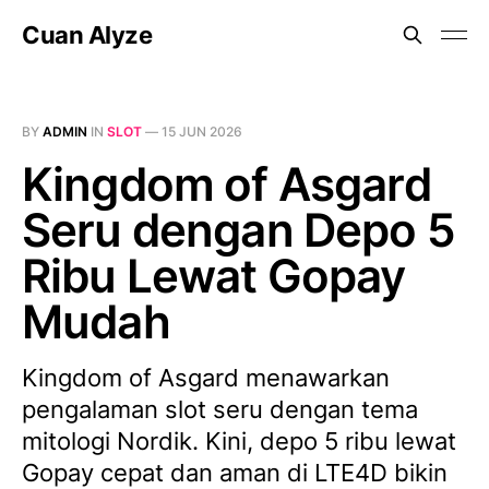
Cuan Alyze
BY
ADMIN
IN
SLOT
—
15 JUN 2026
Kingdom of Asgard
Seru dengan Depo 5
Ribu Lewat Gopay
Mudah
Kingdom of Asgard menawarkan
pengalaman slot seru dengan tema
mitologi Nordik. Kini, depo 5 ribu lewat
Gopay cepat dan aman di LTE4D bikin