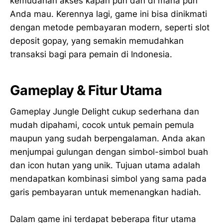
kemudahan akses kapan pun dan di mana pun
Anda mau. Kerennya lagi, game ini bisa dinikmati
dengan metode pembayaran modern, seperti slot
deposit gopay, yang semakin memudahkan
transaksi bagi para pemain di Indonesia.
Gameplay & Fitur Utama
Gameplay Jungle Delight cukup sederhana dan
mudah dipahami, cocok untuk pemain pemula
maupun yang sudah berpengalaman. Anda akan
menjumpai gulungan dengan simbol-simbol buah
dan icon hutan yang unik. Tujuan utama adalah
mendapatkan kombinasi simbol yang sama pada
garis pembayaran untuk memenangkan hadiah.
Dalam game ini terdapat beberapa fitur utama