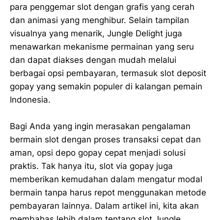
para penggemar slot dengan grafis yang cerah
dan animasi yang menghibur. Selain tampilan
visualnya yang menarik, Jungle Delight juga
menawarkan mekanisme permainan yang seru
dan dapat diakses dengan mudah melalui
berbagai opsi pembayaran, termasuk slot deposit
gopay yang semakin populer di kalangan pemain
Indonesia.
Bagi Anda yang ingin merasakan pengalaman
bermain slot dengan proses transaksi cepat dan
aman, opsi depo gopay cepat menjadi solusi
praktis. Tak hanya itu, slot via gopay juga
memberikan kemudahan dalam mengatur modal
bermain tanpa harus repot menggunakan metode
pembayaran lainnya. Dalam artikel ini, kita akan
membahas lebih dalam tentang slot Jungle