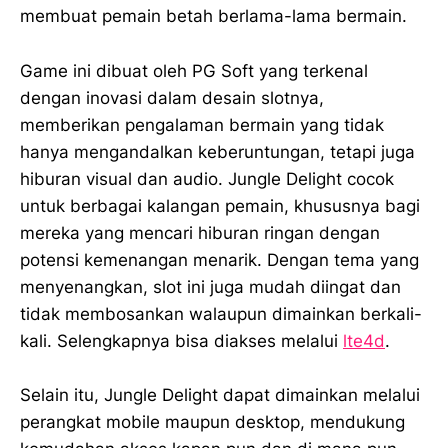
membuat pemain betah berlama-lama bermain.
Game ini dibuat oleh PG Soft yang terkenal
dengan inovasi dalam desain slotnya,
memberikan pengalaman bermain yang tidak
hanya mengandalkan keberuntungan, tetapi juga
hiburan visual dan audio. Jungle Delight cocok
untuk berbagai kalangan pemain, khususnya bagi
mereka yang mencari hiburan ringan dengan
potensi kemenangan menarik. Dengan tema yang
menyenangkan, slot ini juga mudah diingat dan
tidak membosankan walaupun dimainkan berkali-
kali. Selengkapnya bisa diakses melalui
lte4d
.
Selain itu, Jungle Delight dapat dimainkan melalui
perangkat mobile maupun desktop, mendukung