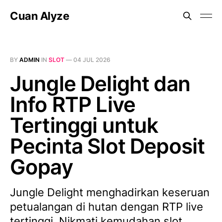
Cuan Alyze
BY
ADMIN
IN
SLOT
—
04 JUL 2026
Jungle Delight dan
Info RTP Live
Tertinggi untuk
Pecinta Slot Deposit
Gopay
Jungle Delight menghadirkan keseruan
petualangan di hutan dengan RTP live
tertinggi. Nikmati kemudahan slot