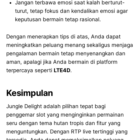
Jangan terbawa emosi saat kalah berturut-
turut, tetap fokus dan kendalikan emosi agar
keputusan bermain tetap rasional.
Dengan menerapkan tips di atas, Anda dapat
meningkatkan peluang menang sekaligus menjaga
pengalaman bermain tetap menyenangkan dan
aman, apalagi jika Anda bermain di platform
terpercaya seperti
LTE4D
.
Kesimpulan
Jungle Delight adalah pilihan tepat bagi
penggemar slot yang menginginkan permainan
seru dengan tema hutan tropis dan fitur yang
menguntungkan. Dengan RTP live tertinggi yang
tersedia, Anda dapat memaksimalkan peluang