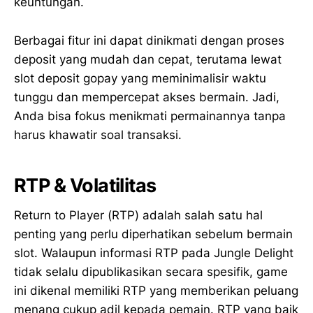
keuntungan.
Berbagai fitur ini dapat dinikmati dengan proses
deposit yang mudah dan cepat, terutama lewat
slot deposit gopay yang meminimalisir waktu
tunggu dan mempercepat akses bermain. Jadi,
Anda bisa fokus menikmati permainannya tanpa
harus khawatir soal transaksi.
RTP & Volatilitas
Return to Player (RTP) adalah salah satu hal
penting yang perlu diperhatikan sebelum bermain
slot. Walaupun informasi RTP pada Jungle Delight
tidak selalu dipublikasikan secara spesifik, game
ini dikenal memiliki RTP yang memberikan peluang
menang cukup adil kepada pemain. RTP yang baik