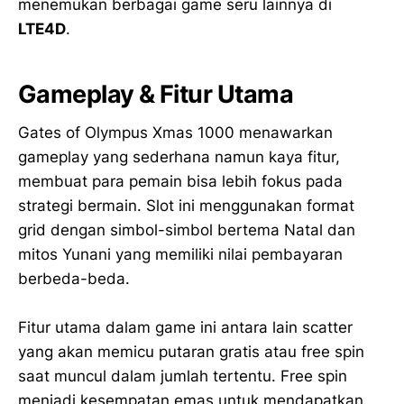
menemukan berbagai game seru lainnya di
LTE4D
.
Gameplay & Fitur Utama
Gates of Olympus Xmas 1000 menawarkan
gameplay yang sederhana namun kaya fitur,
membuat para pemain bisa lebih fokus pada
strategi bermain. Slot ini menggunakan format
grid dengan simbol-simbol bertema Natal dan
mitos Yunani yang memiliki nilai pembayaran
berbeda-beda.
Fitur utama dalam game ini antara lain scatter
yang akan memicu putaran gratis atau free spin
saat muncul dalam jumlah tertentu. Free spin
menjadi kesempatan emas untuk mendapatkan