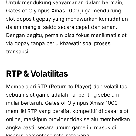
Untuk mendukung kenyamanan dalam bermain,
Gates of Olympus Xmas 1000 juga mendukung
slot deposit gopay yang menawarkan kemudahan
dalam mengisi saldo secara cepat dan aman.
Dengan begitu, pemain bisa fokus menikmati slot
via gopay tanpa perlu khawatir soal proses
transaksi.
RTP & Volatilitas
Mempelajari RTP (Return to Player) dan volatilitas
sebuah slot game adalah hal penting sebelum
mulai bertaruh. Gates of Olympus Xmas 1000
memiliki RTP yang bersifat kompetitif di pasar slot
online, meskipun provider tidak selalu memberikan
angka pasti, secara umum game ini masuk di
kisaran persentase rata-rata yang