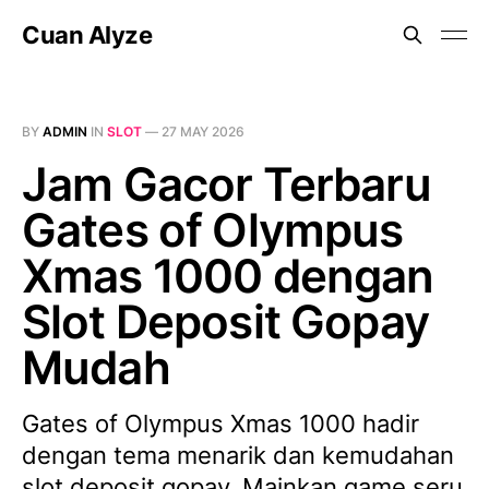
Cuan Alyze
BY
ADMIN
IN
SLOT
—
27 MAY 2026
Jam Gacor Terbaru
Gates of Olympus
Xmas 1000 dengan
Slot Deposit Gopay
Mudah
Gates of Olympus Xmas 1000 hadir
dengan tema menarik dan kemudahan
slot deposit gopay. Mainkan game seru