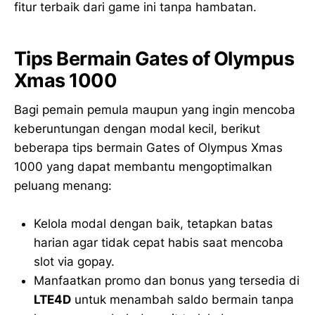
fitur terbaik dari game ini tanpa hambatan.
Tips Bermain Gates of Olympus
Xmas 1000
Bagi pemain pemula maupun yang ingin mencoba
keberuntungan dengan modal kecil, berikut
beberapa tips bermain Gates of Olympus Xmas
1000 yang dapat membantu mengoptimalkan
peluang menang:
Kelola modal dengan baik, tetapkan batas
harian agar tidak cepat habis saat mencoba
slot via gopay.
Manfaatkan promo dan bonus yang tersedia di
LTE4D
untuk menambah saldo bermain tanpa