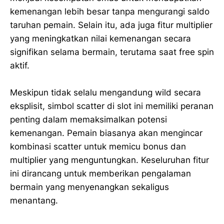
kemenangan lebih besar tanpa mengurangi saldo
taruhan pemain. Selain itu, ada juga fitur multiplier
yang meningkatkan nilai kemenangan secara
signifikan selama bermain, terutama saat free spin
aktif.
Meskipun tidak selalu mengandung wild secara
eksplisit, simbol scatter di slot ini memiliki peranan
penting dalam memaksimalkan potensi
kemenangan. Pemain biasanya akan mengincar
kombinasi scatter untuk memicu bonus dan
multiplier yang menguntungkan. Keseluruhan fitur
ini dirancang untuk memberikan pengalaman
bermain yang menyenangkan sekaligus
menantang.