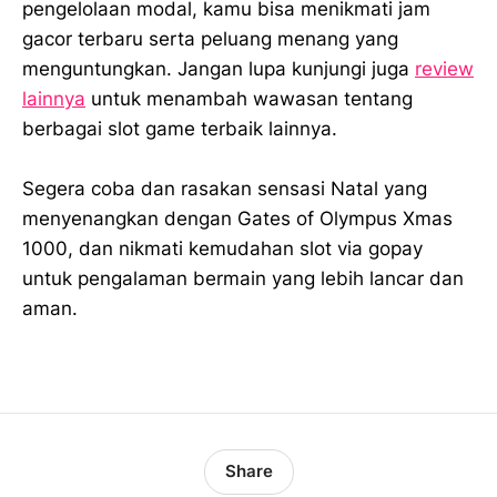
pengelolaan modal, kamu bisa menikmati jam
gacor terbaru serta peluang menang yang
menguntungkan. Jangan lupa kunjungi juga
review
lainnya
untuk menambah wawasan tentang
berbagai slot game terbaik lainnya.
Segera coba dan rasakan sensasi Natal yang
menyenangkan dengan Gates of Olympus Xmas
1000, dan nikmati kemudahan slot via gopay
untuk pengalaman bermain yang lebih lancar dan
aman.
Share