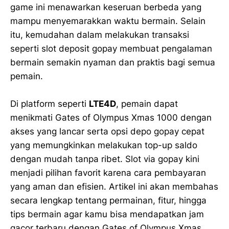
game ini menawarkan keseruan berbeda yang
mampu menyemarakkan waktu bermain. Selain
itu, kemudahan dalam melakukan transaksi
seperti slot deposit gopay membuat pengalaman
bermain semakin nyaman dan praktis bagi semua
pemain.
Di platform seperti
LTE4D
, pemain dapat
menikmati Gates of Olympus Xmas 1000 dengan
akses yang lancar serta opsi depo gopay cepat
yang memungkinkan melakukan top-up saldo
dengan mudah tanpa ribet. Slot via gopay kini
menjadi pilihan favorit karena cara pembayaran
yang aman dan efisien. Artikel ini akan membahas
secara lengkap tentang permainan, fitur, hingga
tips bermain agar kamu bisa mendapatkan jam
gacor terbaru dengan Gates of Olympus Xmas