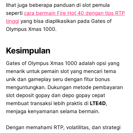
lihat juga beberapa panduan di slot pemula
seperti
cara bermain Fire Hot 40 dengan tips RTP
tinggi
yang bisa diaplikasikan pada Gates of
Olympus Xmas 1000.
Kesimpulan
Gates of Olympus Xmas 1000 adalah opsi yang
menarik untuk pemain slot yang mencari tema
unik dan gameplay seru dengan fitur bonus
menguntungkan. Dukungan metode pembayaran
slot deposit gopay dan depo gopay cepat
membuat transaksi lebih praktis di
LTE4D
,
menjaga kenyamanan selama bermain.
Dengan memahami RTP, volatilitas, dan strategi