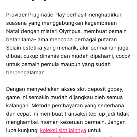
Provider Pragmatic Play berhasil menghadirkan
suasana yang menggabungkan kegembiraan
Natal dengan misteri Olympus, membuat pemain
betah lama-lama mencoba berbagai putaran.
Selain estetika yang menarik, alur permainan juga
dibuat cukup dinamis dan mudah dipahami, cocok
untuk pemain pemula maupun yang sudah
berpengalaman.
Dengan menyediakan akses slot deposit gopay,
game ini semakin mudah dijangkau oleh semua
kalangan. Metode pembayaran yang sederhana
dan cepat ini membuat transaksi top-up jadi tidak
menghambat momen keseruan bermain. Jangan
lupa kunjungi
koleksi slot lainnya
untuk