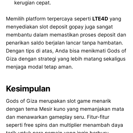
kerugian cepat.
Memilih platform terpercaya seperti
LTE4D
yang
menyediakan slot deposit gopay juga sangat
membantu dalam memastikan proses deposit dan
penarikan saldo berjalan lancar tanpa hambatan.
Dengan tips di atas, Anda bisa menikmati Gods of
Giza dengan strategi yang lebih matang sekaligus
menjaga modal tetap aman.
Kesimpulan
Gods of Giza merupakan slot game menarik
dengan tema Mesir kuno yang memanjakan mata
dan menawarkan gameplay seru. Fitur-fitur
seperti free spins dan multiplier menambah daya