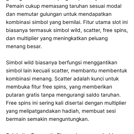
Pemain cukup memasang taruhan sesuai modal
dan memutar gulungan untuk mendapatkan
kombinasi simbol yang bernilai. Fitur utama slot ini
biasanya termasuk simbol wild, scatter, free spins,
dan multiplier yang meningkatkan peluang
menang besar.
Simbol wild biasanya berfungsi menggantikan
simbol lain kecuali scatter, membantu membentuk
kombinasi menang. Scatter adalah kunci untuk
membuka fitur free spins, yang memberikan
putaran gratis tanpa mengurangi saldo taruhan.
Free spins ini sering kali disertai dengan multiplier
yang melipatgandakan hadiah, membuat sesi
bermain semakin menguntungkan.