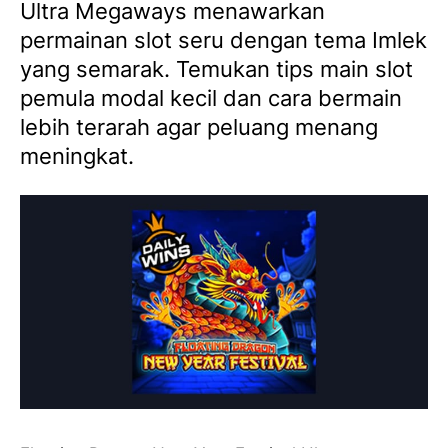
Ultra Megaways menawarkan
permainan slot seru dengan tema Imlek
yang semarak. Temukan tips main slot
pemula modal kecil dan cara bermain
lebih terarah agar peluang menang
meningkat.