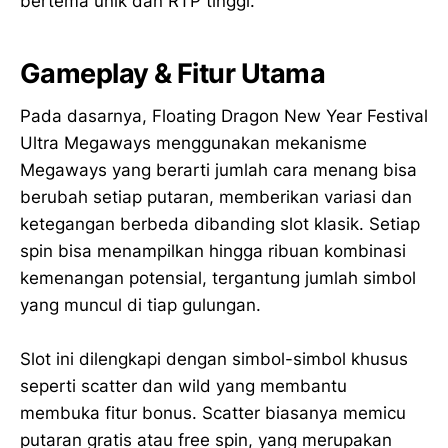
bertema unik dan RTP tinggi.
Gameplay & Fitur Utama
Pada dasarnya, Floating Dragon New Year Festival
Ultra Megaways menggunakan mekanisme
Megaways yang berarti jumlah cara menang bisa
berubah setiap putaran, memberikan variasi dan
ketegangan berbeda dibanding slot klasik. Setiap
spin bisa menampilkan hingga ribuan kombinasi
kemenangan potensial, tergantung jumlah simbol
yang muncul di tiap gulungan.
Slot ini dilengkapi dengan simbol-simbol khusus
seperti scatter dan wild yang membantu
membuka fitur bonus. Scatter biasanya memicu
putaran gratis atau free spin, yang merupakan