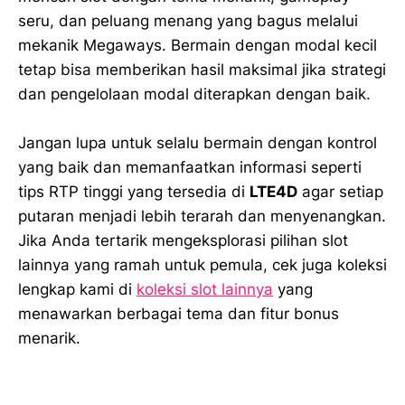
seru, dan peluang menang yang bagus melalui
mekanik Megaways. Bermain dengan modal kecil
tetap bisa memberikan hasil maksimal jika strategi
dan pengelolaan modal diterapkan dengan baik.
Jangan lupa untuk selalu bermain dengan kontrol
yang baik dan memanfaatkan informasi seperti
tips RTP tinggi yang tersedia di
LTE4D
agar setiap
putaran menjadi lebih terarah dan menyenangkan.
Jika Anda tertarik mengeksplorasi pilihan slot
lainnya yang ramah untuk pemula, cek juga koleksi
lengkap kami di
koleksi slot lainnya
yang
menawarkan berbagai tema dan fitur bonus
menarik.