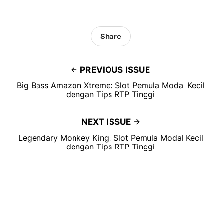
Share
PREVIOUS ISSUE
Big Bass Amazon Xtreme: Slot Pemula Modal Kecil
dengan Tips RTP Tinggi
NEXT ISSUE
Legendary Monkey King: Slot Pemula Modal Kecil
dengan Tips RTP Tinggi