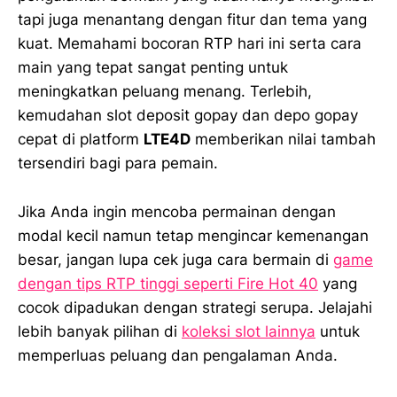
tapi juga menantang dengan fitur dan tema yang
kuat. Memahami bocoran RTP hari ini serta cara
main yang tepat sangat penting untuk
meningkatkan peluang menang. Terlebih,
kemudahan slot deposit gopay dan depo gopay
cepat di platform
LTE4D
memberikan nilai tambah
tersendiri bagi para pemain.
Jika Anda ingin mencoba permainan dengan
modal kecil namun tetap mengincar kemenangan
besar, jangan lupa cek juga cara bermain di
game
dengan tips RTP tinggi seperti Fire Hot 40
yang
cocok dipadukan dengan strategi serupa. Jelajahi
lebih banyak pilihan di
koleksi slot lainnya
untuk
memperluas peluang dan pengalaman Anda.