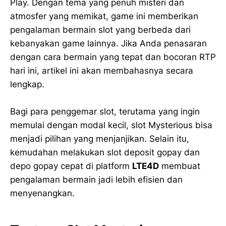
Play. Dengan tema yang penuh misteri dan
atmosfer yang memikat, game ini memberikan
pengalaman bermain slot yang berbeda dari
kebanyakan game lainnya. Jika Anda penasaran
dengan cara bermain yang tepat dan bocoran RTP
hari ini, artikel ini akan membahasnya secara
lengkap.
Bagi para penggemar slot, terutama yang ingin
memulai dengan modal kecil, slot Mysterious bisa
menjadi pilihan yang menjanjikan. Selain itu,
kemudahan melakukan slot deposit gopay dan
depo gopay cepat di platform
LTE4D
membuat
pengalaman bermain jadi lebih efisien dan
menyenangkan.