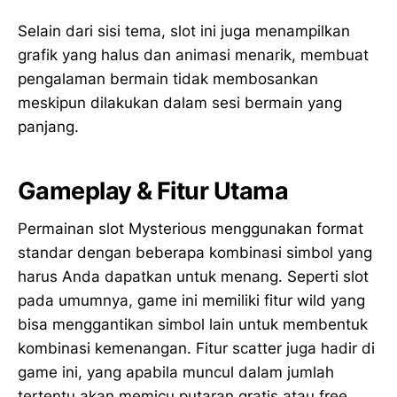
Selain dari sisi tema, slot ini juga menampilkan
grafik yang halus dan animasi menarik, membuat
pengalaman bermain tidak membosankan
meskipun dilakukan dalam sesi bermain yang
panjang.
Gameplay & Fitur Utama
Permainan slot Mysterious menggunakan format
standar dengan beberapa kombinasi simbol yang
harus Anda dapatkan untuk menang. Seperti slot
pada umumnya, game ini memiliki fitur wild yang
bisa menggantikan simbol lain untuk membentuk
kombinasi kemenangan. Fitur scatter juga hadir di
game ini, yang apabila muncul dalam jumlah
tertentu akan memicu putaran gratis atau free